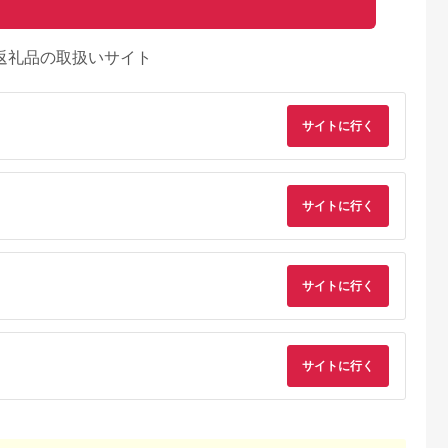
返礼品の取扱いサイト
サイトに行く
サイトに行く
るさとチョイ
出典：ふるなび
出典：ふるなび
出典：JRE MALLふ
ス
さと納
州市
長野県 上田市
滋賀県 大津市
山形県 最上町
空の湯」ペア
宿泊券 長野 別所温泉
スパリゾート雄琴あが
赤倉温泉利用券
サイトに行く
KBO）B-
15000円 ギフト チケ
りゃんせ と 天然源泉
5.0
ット 旅行 宿泊券
の宿ことゆう で使え
5.0
5.0
5.0
る 利用券（6,000円
0,000
53,500
20,000
18,000
分） 温泉券
円
寄付金額:
円
寄付金額:
円
寄付金額:
円
サイトに行く