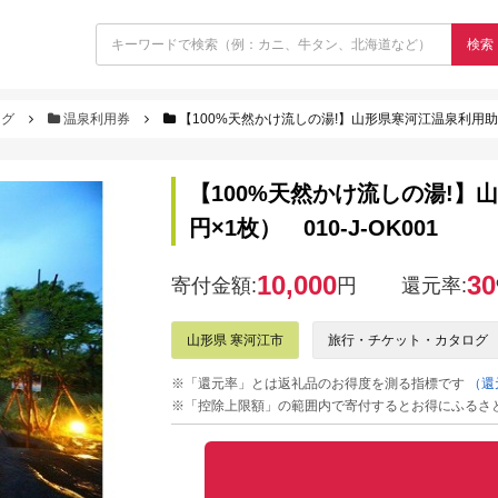
検索
ログ
温泉利用券
【100%天然かけ流しの湯!】山形県寒河江温泉利用助成券 3
【100%天然かけ流しの湯!】山形
円×1枚） 010-J-OK001
10,000
30
寄付金額:
円
還元率:
山形県 寒河江市
旅行・チケット・カタログ
※「還元率」とは返礼品のお得度を測る指標です
（還
※「控除上限額」の範囲内で寄付するとお得にふるさ