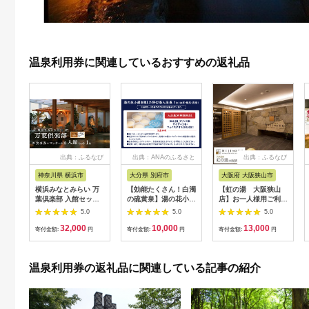
温泉利用券に関連しているおすすめの返礼品
出典：ふるなび
出典：ANAのふるさと
出典：ふるなび
納税
神奈川県 横浜市
大分県 別府市
大阪府 大阪狭山市
横浜みなとみらい 万
【効能たくさん！白濁
【虹の湯 大阪狭山
葉倶楽部 入館セット
の硫黄泉】湯の花小屋
店】お一人様用ご利用
（お食事券＋マッサー
を模した貸切湯入浴券
券（5枚） No.125
5.0
5.0
5.0
ジ券付き）｜温泉 夜
（由布・鶴見・高崎）
32,000
10,000
13,000
景 露天風呂 利用券
寄付金額:
円
寄付金額:
円
寄付金額:
円
AJL0002
温泉利用券の返礼品に関連している記事の紹介