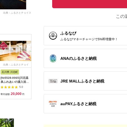
出典：ふるさとチョイス
この
ふるなび
ふるなびマネーチャージで5%即増量中！
ANAのふるさと納税
出典：ふるさとチョイ
出典：ふるさとチョイ
出典：ふるなび
出典：ふ
ス
ス
石川県 川北町
山形県 寒河江市
滋賀県 大津市
山梨県 甲
[№5528-0065]川北温
【100%天然かけ流し
スパリゾート雄琴あが
温泉「天
JRE MALLふるさと納税
泉ふれあいの湯入浴御
の湯!】山形県寒河江
りゃんせ と 天然源泉
チケット（
招待券20枚
温泉利用助成券 9,000
の宿ことゆう で使え
1304
5.0
5.0
5.0
円分（3,000円×3
る 利用券（30,000円
20,000
30,000
100,000
1
枚） 030-J-OK002
分） 温泉券
寄付金額:
円
寄付金額:
円
寄付金額:
円
寄付金額:
auPAYふるさと納税