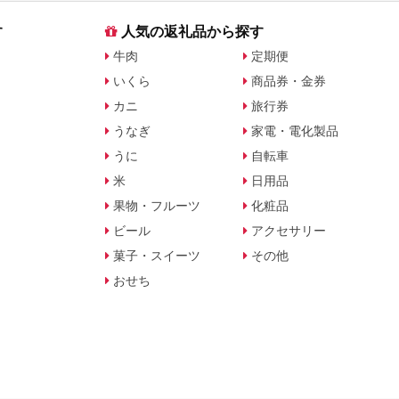
す
人気の返礼品から探す
牛肉
定期便
いくら
商品券・金券
カニ
旅行券
うなぎ
家電・電化製品
うに
自転車
米
日用品
果物・フルーツ
化粧品
ビール
アクセサリー
菓子・スイーツ
その他
おせち