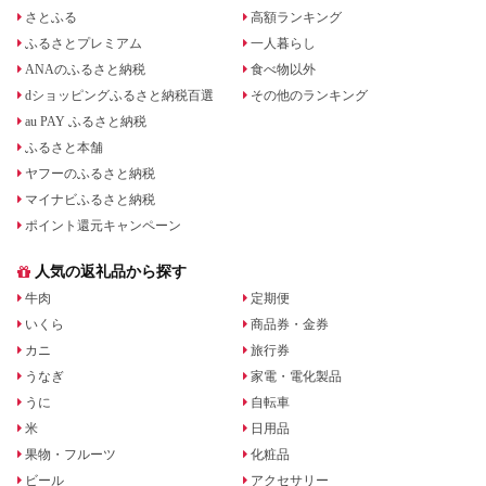
さとふる
高額ランキング
ふるさとプレミアム
一人暮らし
ANAのふるさと納税
食べ物以外
dショッピングふるさと納税百選
その他のランキング
au PAY ふるさと納税
ふるさと本舗
ヤフーのふるさと納税
マイナビふるさと納税
ポイント還元キャンペーン
人気の返礼品から探す
牛肉
定期便
いくら
商品券・金券
カニ
旅行券
うなぎ
家電・電化製品
うに
自転車
米
日用品
果物・フルーツ
化粧品
ビール
アクセサリー