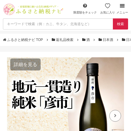
限度額をチェック
お気に入り
メニュー
検索
ふるさと納税ナビ TOP
返礼品検索
酒
日本酒
日
詳細を見る