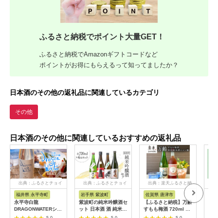
ふるさと納税でポイント大量GET！
ふるさと納税でAmazonギフトコードなど
ポイントがお得にもらえるって知ってましたか？
日本酒のその他の返礼品に関連しているカテゴリ
その他
日本酒のその他に関連しているおすすめの返礼品
出典：ふるさとチョイ
出典：ふるさとチョイ
出典：楽天ふるさと納
出
ス
ス
税
福井県 永平寺町
岩手県 紫波町
佐賀県 唐津市
新
永平寺白龍
紫波町の純米吟醸酒セ
【ふるさと納税】万齢
越乃
DRAGONWATERシル
ット 日本酒 酒 純米吟
すもも梅酒 720ml 1
72
キー 720ml 4合 / 酒
醸 月の輪 吾妻嶺 堀の
本 特別純米酒ニャン
5.0
5.0
5.0