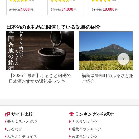
贈答用 永平寺町 お酒
井 廣喜 美山錦 吟ぎん
齢720ml 1本 唐津産
日本酒 地酒 父の日 ギ
が 飲み比べ セット
すもも使用果肉入り
7,000
34,000
18,000
寄付金額:
円
寄付金額:
円
寄付金額:
円
寄付
フト 贈答 バレンタイ
(AZ010-2)
無添加 女性に人気 猫
ン ホワイトデー 吉田
好き セット 「2026年
酒造 永平寺テロワー
令和8年」
ル シンフォニー 福井
日本酒の返礼品に関連している記事の紹介
福井県地酒 北陸 [A-
025006]
【2026年最新】ふるさと納税の
福島県磐梯町のふるさと納税
日本酒おすすめ返礼品ランキン
ご紹介
グ｜寄付額・産地別に厳選
サイト比較
ランキングから探す
楽天ふるさと納税
人気ランキング
ふるなび
還元率ランキング
ふるさとチョイス
家電ランキング