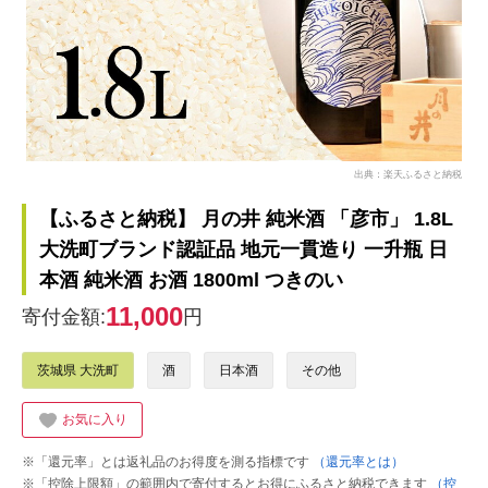
出典：楽天ふるさと納税
【ふるさと納税】 月の井 純米酒 「彦市」 1.8L
大洗町ブランド認証品 地元一貫造り 一升瓶 日
本酒 純米酒 お酒 1800ml つきのい
11,000
寄付金額:
円
茨城県 大洗町
酒
日本酒
その他
お気に入り
※「還元率」とは返礼品のお得度を測る指標です
（還元率とは）
※「控除上限額」の範囲内で寄付するとお得にふるさと納税できます
（控