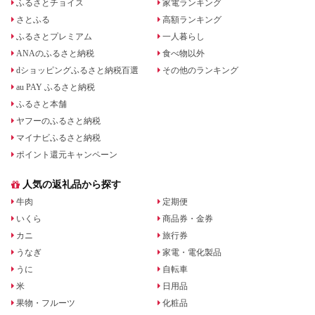
ふるさとチョイス
家電ランキング
さとふる
高額ランキング
ふるさとプレミアム
一人暮らし
ANAのふるさと納税
食べ物以外
dショッピングふるさと納税百選
その他のランキング
au PAY ふるさと納税
ふるさと本舗
ヤフーのふるさと納税
マイナビふるさと納税
ポイント還元キャンペーン
人気の返礼品から探す
牛肉
定期便
いくら
商品券・金券
カニ
旅行券
うなぎ
家電・電化製品
うに
自転車
米
日用品
果物・フルーツ
化粧品