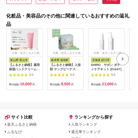
化粧品・美容品のその他に関連しているおすすめの返礼
品
出典：楽天ふるさと納
出典：楽天ふるさと納
出典：楽天ふるさと納
出
税
税
税
富山県 富山市
岐阜県 坂祝町
北海道 砂川市
岐
【ふるさと納税】薬用
【ふるさと納税】入浴
SHIRO サボン ボデ
【ふ
保湿ハンドクリーム
剤 ヤングビーナスに
ィケアキット [01647]
シャ
シルクケア・プロ
ごり湯 CX-20M 900g
ンド
5.0
5.0
5.0
別府温泉 湯の花エキ
TAW
ス基剤配合 薬用入浴
10,000
9,500
21,000
寄付金額:
円
寄付金額:
円
寄付金額:
円
寄付
剤 弱アルカリ性 岐阜
県 坂祝町 さかほぎ
F6M-110
サイト比較
ランキングから探す
楽天ふるさと納税
人気ランキング
ふるなび
還元率ランキング