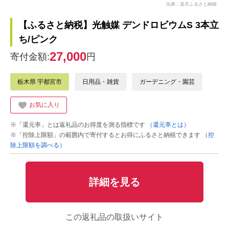
出典：楽天ふるさと納税
【ふるさと納税】光触媒 デンドロビウムS 3本立
ち/ピンク
27,000
寄付金額:
円
栃木県 宇都宮市
日用品・雑貨
ガーデニング・園芸
お気に入り
※「還元率」とは返礼品のお得度を測る指標です
（還元率とは）
※「控除上限額」の範囲内で寄付するとお得にふるさと納税できます
（控
除上限額を調べる）
詳細を見る
この返礼品の取扱いサイト