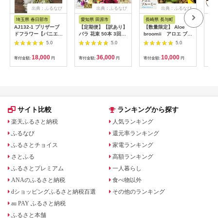
出典：ふるなび
出典：ふるなび
出典：ふるなび
埼玉県 春日部市
愛知県 田原市
長崎県 長与町
長崎
AJ132-1 プリザーブ
【定期便】【訳あり】
【数量限定】 Aloe
サン
ドフラワー【パニエ/
バラ 花束 50本 3回定
broomii アロエ ブル
ンス
イエロー】春日部市
期便 チャーミングロ
ーミー 1株 長与町/ア
[AC
5.0
5.0
5.0
シュガーパイン
ーズ 花 ( 規格外 ご自
グリューム[EAI120]
宅用 )
観葉植物 多肉植物 苗
18,000
36,000
10,000
寄付金額:
円
寄付金額:
円
寄付金額:
円
寄付
植物 アロエ あろえ イ
ンテリア
サイト比較
ランキングから探す
楽天ふるさと納税
人気ランキング
ふるなび
還元率ランキング
ふるさとチョイス
家電ランキング
さとふる
高額ランキング
ふるさとプレミアム
一人暮らし
ANAのふるさと納税
食べ物以外
dショッピングふるさと納税百選
その他のランキング
au PAY ふるさと納税
ふるさと本舗