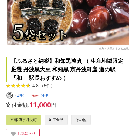
出典：楽天ふるさと納税
【ふるさと納税】和知黒淡煮 （ 生産地域限定
厳選 丹波黒大豆 和知黒 京丹波町産 道の駅
「和」 駅長おすすめ ）
4.8 （5件）
（1件）
（4件）
11,000
寄付金額:
円
京都 府京丹波町
加工食品
その他
お気に入り