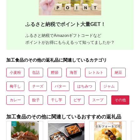
ふるさと納税でポイント大量GET！
ふるさと納税でAmazonギフトコードなど
ポイントがお得にもらえるって知ってましたか？
加工食品のその他の返礼品に関連しているカテゴリ
小麦粉
缶詰
鰹節
海苔
レトルト
納豆
梅干し
チーズ
バター
はちみつ
ジャム
カレー
餃子
干し芋
ピザ
スープ
その他
加工食品のその他に関連しているおすすめの返礼品