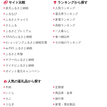
サイト比較
ランキングから探す
楽天ふるさと納税
人気ランキング
ふるなび
還元率ランキング
ふるさとチョイス
家電ランキング
さとふる
高額ランキング
ふるさとプレミアム
一人暮らし
ANAのふるさと納税
食べ物以外
dショッピングふるさと納税百選
その他のランキング
au PAY ふるさと納税
ふるさと本舗
ヤフーのふるさと納税
マイナビふるさと納税
ポイント還元キャンペーン
人気の返礼品から探す
牛肉
定期便
いくら
商品券・金券
カニ
旅行券
うなぎ
家電・電化製品