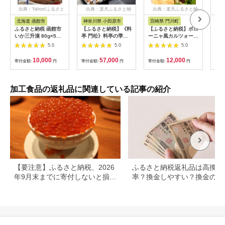
出典：Yahoo!ふるさと
出典：楽天ふるさと納
出典：楽天ふるさと納
出
納税
税
税
北海道 函館市
神奈川県 小田原市
宮崎県 門川町
大
ふるさと納税 函館市
【ふるさと納税】《料
【ふるさと納税】ボロ
ふる
いか三升漬 80g×5パ
亭 門松》料亭の季節
ーニャ風カルツォーネ
市 
ック_HD087-024
の魚詰め合わせ＆料亭
ピザ(3個)野菜 チーズ
×2
5.0
5.0
5.0
の和豚もち豚のシチュ
ミートソース 冷凍 惣
ーセット【惣菜 おか
菜 イタリアン 宮崎県
10,000
57,000
12,000
寄付金額:
円
寄付金額:
円
寄付金額:
円
寄付
ず 豚肉 ぶた 冷凍 家
門川町【AC-6】【イ
庭用 自宅用 贈答品 贈
タリア料理 Bliss】
答用 ギフト お取り寄
せ 御中元 お中元 お歳
加工食品の返礼品に関連している記事の紹介
暮 贈り物 シチュー 神
奈川県 小田原市 】
【要注意】ふるさと納税、2026
ふるさと納税返礼品は高換金
年9月末までに寄付しないと損す
率？換金しやすい？換金の可
る可能性大｜10月からの制度変
について
更を解説