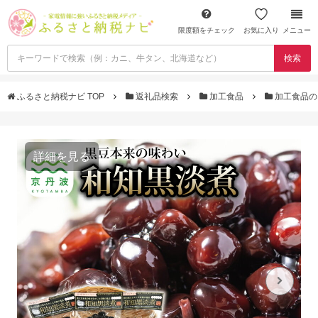
限度額をチェック
お気に入り
メニュー
検索
ふるさと納税ナビ TOP
返礼品検索
加工食品
加工食品の
詳細を見る