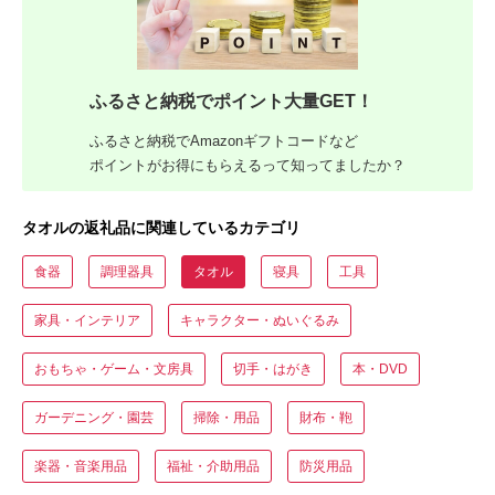
ふるさと納税でポイント大量GET！
ふるさと納税でAmazonギフトコードなど
ポイントがお得にもらえるって知ってましたか？
タオルの返礼品に関連しているカテゴリ
食器
調理器具
タオル
寝具
工具
家具・インテリア
キャラクター・ぬいぐるみ
おもちゃ・ゲーム・文房具
切手・はがき
本・DVD
ガーデニング・園芸
掃除・用品
財布・鞄
楽器・音楽用品
福祉・介助用品
防災用品