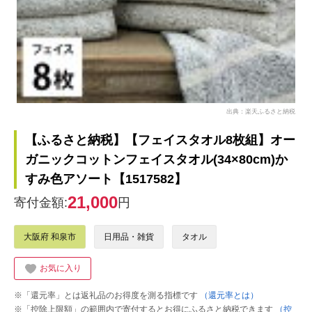
出典：楽天ふるさと納税
【ふるさと納税】【フェイスタオル8枚組】オー
ガニックコットンフェイスタオル(34×80cm)か
すみ色アソート【1517582】
21,000
寄付金額:
円
大阪府 和泉市
日用品・雑貨
タオル
お気に入り
※「還元率」とは返礼品のお得度を測る指標です
（還元率とは）
※「控除上限額」の範囲内で寄付するとお得にふるさと納税できます
（控