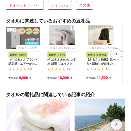
トイレットペーパー
ティッシュ
その他
タオルに関連しているおすすめの返礼品
出典：ふるなび
出典：JRE MALLふる
出典：楽天ふるさと納
出典
さと納税
税
愛媛県 今治市
愛媛県 今治市
大阪府 泉大津市
愛
（今治タオルブランド
(今治タオル)わたつぼ
【ふるさと納税】吸水
(今
認定品）エアーかお
み 綿蕾 フェイスタオ
力と肌触りが自慢のデ
ット
る ダディボーイ フ
ル3枚セット アッシュ
イリーユース大判バス
ット
5.0
5.0
5.0
ェイスタオル １枚
モーブ
タオル 2枚セット（2
【I
（スノーホワイト）
【I003830FT3P】
色選べる大判タオル）
【1
9,000
16,000
11,500
寄付金額:
円
寄付金額:
円
寄付金額:
円
寄付
【I002220FT1SW】
【1666368】
| バスタオル タオル
浅野撚糸 スーパー
大判 泉州タオル 吸水
ZEROⓇ
力タオル 2枚セット
タオルセット 単色タ
タオルの返礼品に関連している記事の紹介
オル 2色セットタオル
手拭き 綿 タオルガー
ゼ タオル日本製