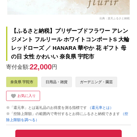
出典：楽天ふるさと納税
【ふるさと納税】プリザーブドフラワー アレン
ジメント フルリール ホワイトコンポートS 大輪
レッドローズ ／ HANARA 華やか 花 ギフト 母
の日 女性 かわいい 奈良県 宇陀市
22,000
寄付金額:
円
奈良県 宇陀市
日用品・雑貨
ガーデニング・園芸
お気に入り
※「還元率」とは返礼品のお得度を測る指標です
（還元率とは）
※「控除上限額」の範囲内で寄付するとお得にふるさと納税できます
（控
除上限額を調べる）