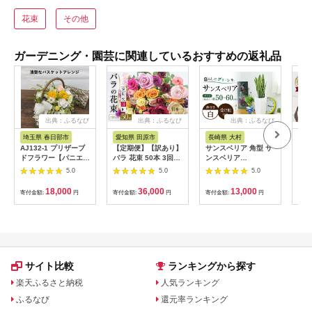
花束
その他
ガーデニング・園芸に関連しているおすすめの返礼品
出典：ふるなび
出典：ふるなび
出典：ふるなび
埼玉県 春日部市
愛知県 田原市
長崎県 大村
愛
AJ132-1 プリザーブ
【定期便】【訳あり】
サンスベリア 角型 サ
【定
ドフラワー【パニエ/
バラ 花束 50本 3回定
ンスベリア
ンジ
イエロー】春日部市
期便 チャーミングロ
[ACYK020]
ム定
5.0
5.0
5.0
シュガーパイン
ーズ 花 ( 規格外 ご自
上級 
宅用 )
18,000
36,000
13,000
寄付金額:
円
寄付金額:
円
寄付金額:
円
寄付
サイト比較
ランキングから探す
楽天ふるさと納税
人気ランキング
ふるなび
還元率ランキング