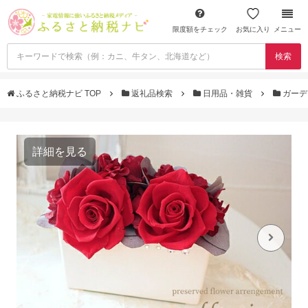
限度額をチェック
お気に入り
メニュー
検索
ふるさと納税ナビ TOP
返礼品検索
日用品・雑貨
ガーデ
詳細を見る