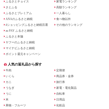
ふるさとチョイス
家電ランキング
さとふる
高額ランキング
ふるさとプレミアム
一人暮らし
ANAのふるさと納税
食べ物以外
dショッピングふるさと納税百選
その他のランキング
au PAY ふるさと納税
ふるさと本舗
ヤフーのふるさと納税
マイナビふるさと納税
ポイント還元キャンペーン
人気の返礼品から探す
牛肉
定期便
いくら
商品券・金券
カニ
旅行券
うなぎ
家電・電化製品
うに
自転車
米
日用品
果物・フルーツ
化粧品