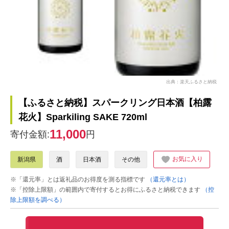
出典：楽天ふるさと納税
【ふるさと納税】スパークリング日本酒【柏露
花火】Sparkiling SAKE 720ml
11,000
寄付金額:
円
お気に入り
新潟県
酒
日本酒
その他
※「還元率」とは返礼品のお得度を測る指標です
（還元率とは）
※「控除上限額」の範囲内で寄付するとお得にふるさと納税できます
（控
除上限額を調べる）