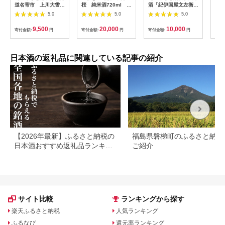
道名寄市 上川大雪特
桜 純米酒720ml 3
酒「紀伊国屋文左衛
720
別純米酒「なよろ彗
本セット
門」 15度 720ml×2本
5.0
5.0
5.0
星」《30日以内に出
紀州の地酒 きのくに
荷予定(土日祝除く)》
やぶんざえもん
9,500
20,000
10,000
寄付金額:
円
寄付金額:
円
寄付金額:
円
寄付
【EG04】 | 和歌山県
印南町 和歌山 返礼品
楽天ふるさと 納税 お
酒 酒 日本酒 地酒 ア
日本酒の返礼品に関連している記事の紹介
ルコール飲料 アルコ
ール 家飲み 宅飲み お
取り寄せ 取り寄せ
【2026年最新】ふるさと納税の
福島県磐梯町のふるさと納税
日本酒おすすめ返礼品ランキン
ご紹介
グ｜寄付額・産地別に厳選
サイト比較
ランキングから探す
楽天ふるさと納税
人気ランキング
ふるなび
還元率ランキング