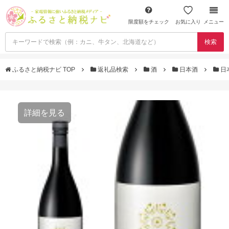
限度額をチェック
お気に入り
メニュー
検索
ふるさと納税ナビ TOP
返礼品検索
酒
日本酒
日
詳細を見る