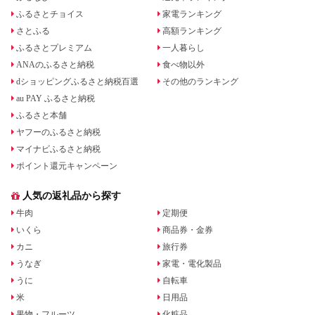
ふるさとチョイス
家電ランキング
さとふる
高額ランキング
ふるさとプレミアム
一人暮らし
ANAのふるさと納税
食べ物以外
dショッピングふるさと納税百選
その他のランキング
au PAY ふるさと納税
ふるさと本舗
ヤフーのふるさと納税
マイナビふるさと納税
ポイント還元キャンペーン
人気の返礼品から探す
牛肉
定期便
いくら
商品券・金券
カニ
旅行券
うなぎ
家電・電化製品
うに
自転車
米
日用品
果物・フルーツ
化粧品