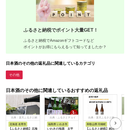
ふるさと納税でポイント大量GET！
ふるさと納税でAmazonギフトコードなど
ポイントがお得にもらえるって知ってましたか？
日本酒のその他の返礼品に関連しているカテゴリ
その他
日本酒のその他に関連しているおすすめの返礼品
出典：楽天ふるさと納
出典：ふるさとチョイ
出典：楽天ふるさと納
出
税
ス
税
北海道 名寄市
福島県 いわき市
和歌山県 印南町
新
【ふるさと納税】北海
いわきの地酒 太平
【ふるさと納税】純米
能