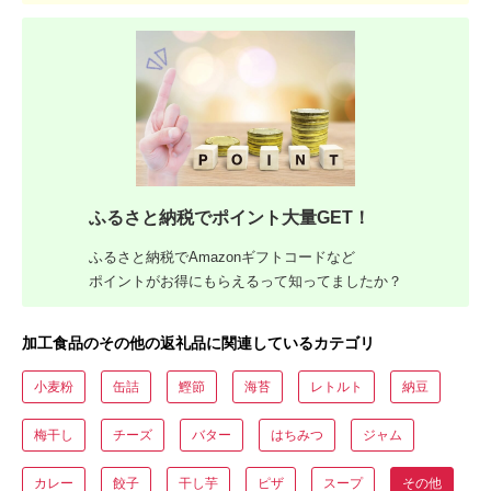
ふるさと納税でポイント大量GET！
ふるさと納税でAmazonギフトコードなど
ポイントがお得にもらえるって知ってましたか？
加工食品のその他の返礼品に関連しているカテゴリ
小麦粉
缶詰
鰹節
海苔
レトルト
納豆
梅干し
チーズ
バター
はちみつ
ジャム
カレー
餃子
干し芋
ピザ
スープ
その他