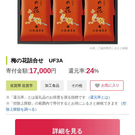
出典：三越伊勢丹ふるさと納税
梅の花詰合せ UF3A
17,000
24
寄付金額:
円
還元率:
%
お気に入り
佐賀県 佐賀市
加工食品
その他
※「還元率」とは返礼品のお得度を測る指標です
（還元率とは）
※「控除上限額」の範囲内で寄付するとお得にふるさと納税できます
（控
除上限額を調べる）
詳細を見る