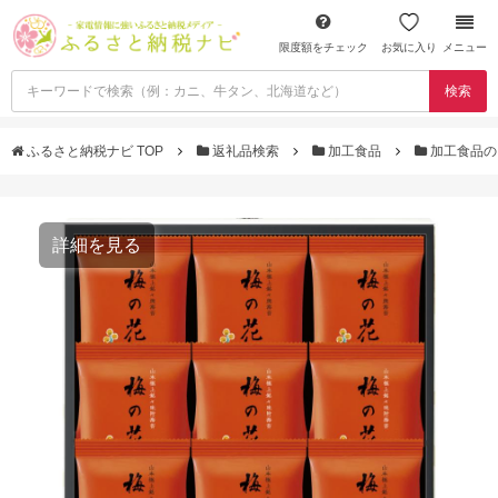
限度額をチェック
お気に入り
メニュー
検索
ふるさと納税ナビ TOP
返礼品検索
加工食品
加工食品の
詳細を見る