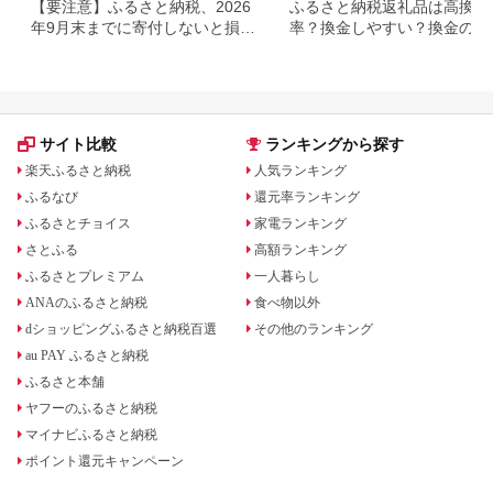
【要注意】ふるさと納税、2026
ふるさと納税返礼品は高換金
年9月末までに寄付しないと損す
率？換金しやすい？換金の可
る可能性大｜10月からの制度変
について
更を解説
サイト比較
ランキングから探す
楽天ふるさと納税
人気ランキング
ふるなび
還元率ランキング
ふるさとチョイス
家電ランキング
さとふる
高額ランキング
ふるさとプレミアム
一人暮らし
ANAのふるさと納税
食べ物以外
dショッピングふるさと納税百選
その他のランキング
au PAY ふるさと納税
ふるさと本舗
ヤフーのふるさと納税
マイナビふるさと納税
ポイント還元キャンペーン