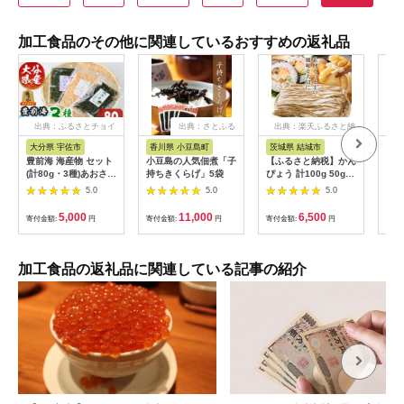
加工食品のその他に関連しているおすすめの返礼品
出典：ふるさとチョイ
出典：さとふる
出典：楽天ふるさと納
出
ス
税
大分県 宇佐市
香川県 小豆島町
茨城県 結城市
岡
豊前海 海産物 セット
小豆島の人気佃煮「子
【ふるさと納税】かん
【ふ
(計80g・3種)あおさ
持ちきくらげ」5袋
ぴょう 計100g 50g×2
炒り
干しあみ 青のり 詰め
袋 《30日以内に出荷
使用
5.0
5.0
5.0
合わせ 海藻 乾物 トッ
予定(土日祝除く)》 株
ピング 味噌汁
式会社TMO結城 茨城
5,000
11,000
6,500
寄付金額:
円
寄付金額:
円
寄付金額:
円
寄付
【101900800】【上
県 結城市 干瓢 野菜
野水産】
乾物 特産品 食材 巻き
寿司 具材 煮物 汁物
かんぴょう巻き 国産
加工食品の返礼品に関連している記事の紹介
日持ち 食物繊維