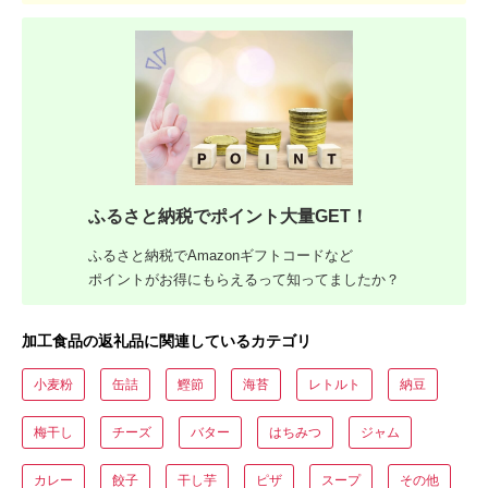
ふるさと納税でポイント大量GET！
ふるさと納税でAmazonギフトコードなど
ポイントがお得にもらえるって知ってましたか？
加工食品の返礼品に関連しているカテゴリ
小麦粉
缶詰
鰹節
海苔
レトルト
納豆
梅干し
チーズ
バター
はちみつ
ジャム
カレー
餃子
干し芋
ピザ
スープ
その他