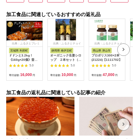
加工食品に関連しているおすすめの返礼品
出典：ふるさとプレミ
出典：ふるさとチョイ
出典：ふるさとチョイ
出
アム
ス
ス
宮城県 利府町
静岡県 南伊豆町
岡山県 津山市
兵
ドドンと3.2kg！
オーガニック生姜シロ
プロポリス300×2本
淡路
《160g×20個》昔懐
ップ ２本セット（プ
(21224)【1111702】
おす
かしいデミグラスソー
レーン） 【 生姜 健
5.0
5.0
5.0
スハンバーグ 肉 洋食
康 ジンジャーシロッ
簡単 大容量 湯煎 湯せ
プ ジンジャー しょう
16,000
10,000
47,000
寄付金額:
円
寄付金額:
円
寄付金額:
円
寄付
ん 個包装 [大容量 ハ
が 生姜シロップ 】
ンバーグ 肉 おかず 惣
<H-1>
菜 個包装 簡単 湯せん
洋食 湯煎 個別包装 小
加工食品の返礼品に関連している記事の紹介
分 お弁当 便利 お試
し]|06_thm-040601