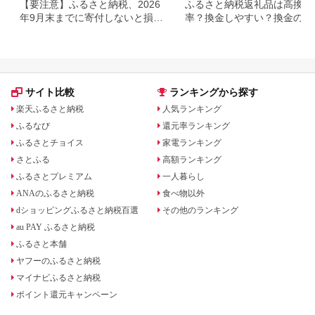
【要注意】ふるさと納税、2026
ふるさと納税返礼品は高換金
年9月末までに寄付しないと損す
率？換金しやすい？換金の可
る可能性大｜10月からの制度変
について
更を解説
サイト比較
ランキングから探す
楽天ふるさと納税
人気ランキング
ふるなび
還元率ランキング
ふるさとチョイス
家電ランキング
さとふる
高額ランキング
ふるさとプレミアム
一人暮らし
ANAのふるさと納税
食べ物以外
dショッピングふるさと納税百選
その他のランキング
au PAY ふるさと納税
ふるさと本舗
ヤフーのふるさと納税
マイナビふるさと納税
ポイント還元キャンペーン