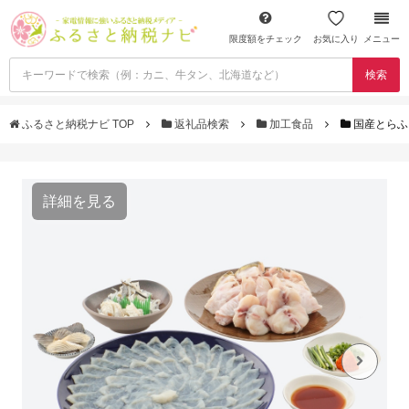
限度額をチェック
お気に入り
メニュー
検索
ふるさと納税ナビ TOP
返礼品検索
加工食品
国産とらふ
詳細を見る