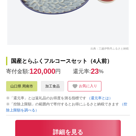
出典：三越伊勢丹ふるさと納税
国産とらふくフルコースセット（4人前）
120,000
23
寄付金額:
円
還元率:
%
お気に入り
山口県 周南市
加工食品
※「還元率」とは返礼品のお得度を測る指標です
（還元率とは）
※「控除上限額」の範囲内で寄付するとお得にふるさと納税できます
（控
除上限額を調べる）
詳細を見る