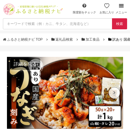
限度額をチェック
お気に入り
メニュー
検索
ふるさと納税ナビ TOP
返礼品検索
加工食品
訳あり 国産 
詳細を見る