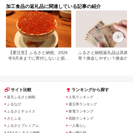
加工食品の返礼品に関連している記事の紹介
【要注意】ふるさと納税、2026
ふるさと納税返礼品は高換金
年9月末までに寄付しないと損す
率？換金しやすい？換金の可
る可能性大｜10月からの制度変
について
更を解説
サイト比較
ランキングから探す
楽天ふるさと納税
人気ランキング
ふるなび
還元率ランキング
ふるさとチョイス
家電ランキング
さとふる
高額ランキング
ふるさとプレミアム
一人暮らし
ANAのふるさと納税
食べ物以外