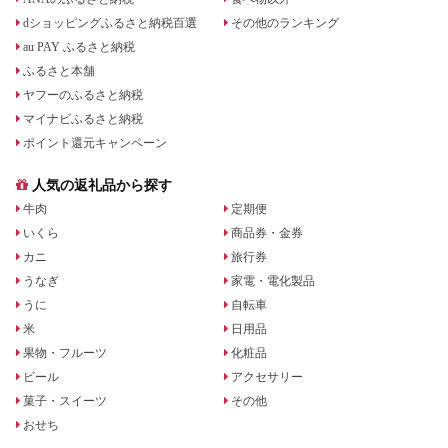
dショッピングふるさと納税百選
その他のランキング
au PAY ふるさと納税
ふるさと本舗
ヤフーのふるさと納税
マイナビふるさと納税
ポイント還元キャンペーン
人気の返礼品から探す
牛肉
定期便
いくら
商品券・金券
カニ
旅行券
うなぎ
家電・電化製品
うに
自転車
米
日用品
果物・フルーツ
化粧品
ビール
アクセサリー
菓子・スイーツ
その他
おせち