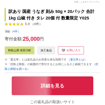
出典：ふるさとプレミアム
訳あり 国産 うなぎ 刻み 50g × 20パック 合計
1kg 山椒 付き タレ 20個 付 数量限定 Y025
5.0 （4件）
（4件）
25,000
寄付金額:
円
お気に入り
和歌山県 有田川町
加工食品
※「還元率」とは返礼品のお得度を測る指標です
（還元率とは）
※「控除上限額」の範囲内で寄付するとお得にふるさと納税できます
（控
除上限額を調べる）
詳細を見る
この返礼品の取扱いサイト