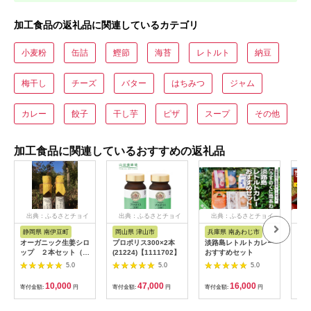
加工食品の返礼品に関連しているカテゴリ
小麦粉
缶詰
鰹節
海苔
レトルト
納豆
梅干し
チーズ
バター
はちみつ
ジャム
カレー
餃子
干し芋
ピザ
スープ
その他
加工食品に関連しているおすすめの返礼品
出典：ふるさとチョイ
出典：ふるさとチョイ
出典：ふるさとチョイ
出
ス
ス
ス
静岡県 南伊豆町
岡山県 津山市
兵庫県 南あわじ市
山
オーガニック生姜シロ
プロポリス300×2本
淡路島レトルトカレー
A0
ップ ２本セット（プ
(21224)【1111702】
おすすめセット
き「
レーン） 【 生姜 健
包装
5.0
5.0
5.0
康 ジンジャーシロッ
個 
プ ジンジャー しょう
付き
10,000
47,000
16,000
寄付金額:
円
寄付金額:
円
寄付金額:
円
寄付
が 生姜シロップ 】
<H-1>