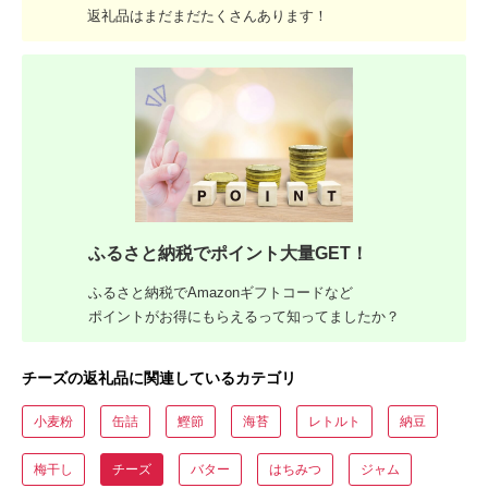
返礼品はまだまだたくさんあります！
ふるさと納税でポイント大量GET！
ふるさと納税でAmazonギフトコードなど
ポイントがお得にもらえるって知ってましたか？
チーズの返礼品に関連しているカテゴリ
小麦粉
缶詰
鰹節
海苔
レトルト
納豆
梅干し
チーズ
バター
はちみつ
ジャム