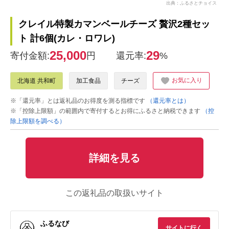
出典：ふるさとチョイス
クレイル特製カマンベールチーズ 贅沢2種セッ
ト 計6個(カレ・ロワレ)
25,000
29
寄付金額:
円
還元率:
%
お気に入り
北海道 共和町
加工食品
チーズ
※「還元率」とは返礼品のお得度を測る指標です
（還元率とは）
※「控除上限額」の範囲内で寄付するとお得にふるさと納税できます
（控
除上限額を調べる）
詳細を見る
この返礼品の取扱いサイト
ふるなび
サイトに行く