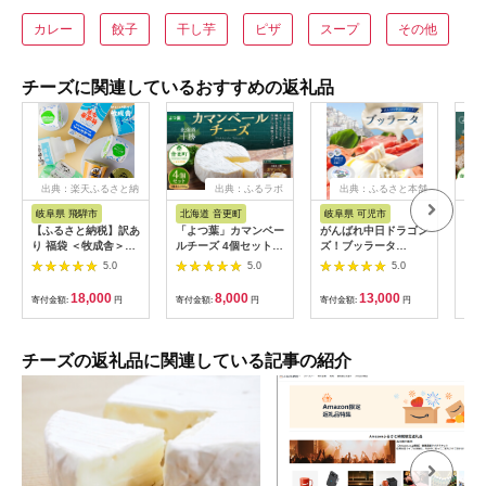
カレー
餃子
干し芋
ピザ
スープ
その他
チーズに関連しているおすすめの返礼品
出典：楽天ふるさと納
出典：ふるラボ
出典：ふるさと本舗
出
税
岐阜県 飛騨市
北海道 音更町
岐阜県 可児市
北
【ふるさと納税】訳あ
「よつ葉」カマンベー
がんばれ中日ドラゴン
「よ
り 福袋 ＜牧成舎＞乳
ルチーズ 4個セット
ズ！ブッラータ
リー
製品デラックスセット
【B109】 チーズ 北
（2022銀賞）1個【中
ット
5.0
5.0
5.0
牛乳 ヨーグルト チー
海道
日ドラゴンズコラボ】
ムチ
ズ お任せ 飛騨産生乳
【0073-071】
18,000
8,000
13,000
寄付金額:
円
寄付金額:
円
寄付金額:
円
寄付
で作ったこだわりの乳
製品セット まとめ買
い 牧成舎 [Q2209]
チーズの返礼品に関連している記事の紹介