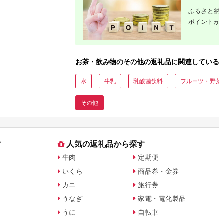
ふるさと納
ポイント
お茶・飲み物のその他の返礼品に関連している
水
牛乳
乳酸菌飲料
フルーツ・野
その他
す
人気の返礼品から探す
牛肉
定期便
いくら
商品券・金券
カニ
旅行券
うなぎ
家電・電化製品
うに
自転車