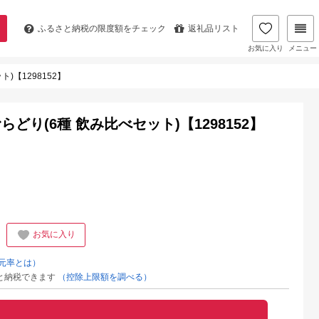
ふるさと納税の
限度額をチェック
返礼品リスト
お気に入り
メニュー
【1298152】
り(6種 飲み比べセット)【1298152】
お気に入り
元率とは）
と納税できます
（控除上限額を調べる）