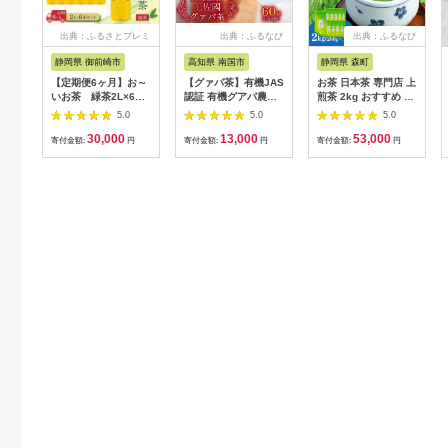
出典：ふるさとプレミ
出典：ふるなび
出典：ふるなび
アム
静岡県 御前崎市
高知県 南国市
静岡県 森町
【定期便6ヶ月】お～
【グァバ茶】有機JAS
お茶 日本茶 専門店 上
いお茶 緑茶2L×6本
認証 有機グアバ農園
煎茶 2kg おすすめ お
［おーいお茶 ペット
の土佐國グァバ茶
茶
5.0
5.0
5.0
ボトル 2リットル ケ
（2g×30包）国産有機
30,000
13,000
53,000
ース 箱 伊藤園 静岡］
栽培の葉100％
寄付金額:
円
寄付金額:
円
寄付金額:
円
222232_AT022