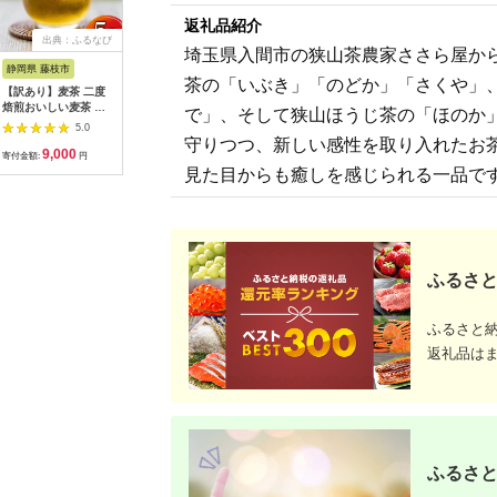
返礼品紹介
出典：ふるなび
出典：ふるなび
出典：ふるなび
出典：ふ
埼玉県入間市の狭山茶農家ささら屋か
静岡県 藤枝市
静岡県 川根本町
北海道 恵庭市
静岡県 御
茶の「いぶき」「のどか」「さくや」
【訳あり】麦茶 二度
12-5 生粋川根茶 澤本
『定期便：全6回』綾
【定期便
焙煎おいしい麦茶 業
園 ふるさとありがと
鷹2000mlPET×6本
いお茶 
で」、そして狭山ほうじ茶の「ほのか
務用 100P×5 お茶
う2
【38000302】
600ml×
5.0
5.0
5.0
いお茶 ペ
守りつつ、新しい感性を取り入れたお
9,000
13,000
48,500
5
ケース 箱
寄付金額:
円
寄付金額:
円
寄付金額:
円
寄付金額:
岡］ 2222
見た目からも癒しを感じられる一品で
ふるさと
ふるさと
返礼品は
ふるさと