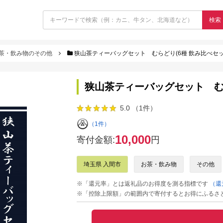
検索
茶・飲み物のその他
狭山茶ティーバッグセット むらどり(6種 飲み比べセット)
狭山茶ティーバッグセット むらど
5.0 （1件）
（1件）
10,000
寄付金額:
円
埼玉県 入間市
お茶・飲み物
その他
※「還元率」とは返礼品のお得度を測る指標です
（還
※「控除上限額」の範囲内で寄付するとお得にふるさ