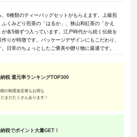
るさとプレミ
出典：ふるなび
出典：ふるさとプレミ
出典：ふるな
ら、6種類のティーバッグセットがもらえます。上級煎
アム
アム
前崎市
福岡県 八女市
北海道 余市
京都 府宇治田原町
、ふくみどり煎茶の「はるか」、狭山和紅茶の「かえ
6ヶ月】お～
＜八女茶＞産地直送
ドメーヌ・タカヒコ
熱湯かぶせ茶
緑茶
人気の深蒸し八女茶5
ナナツモリのピノノワ
1kg（250g×4本）木
」が各5個ずつ入っています。江戸時代から続く伝統を
24本 ［おー
本セット 028-004
ールの葉を使った北海
箱詰 お茶 煎茶 かぶ
5.0
5.0
5.0
5.0
ットボトル
道TEA_Y037-0336
茶
茶作りが特徴です。パッケージデザインにもこだわり、
1,000
11,000
27,000
40,000
 伊藤園 静
円
寄付金額:
円
寄付金額:
円
寄付金額:
円
32_AT032
す。日常のちょっとしたご褒美や贈り物に最適です。
納税 還元率ランキングTOP300
納税の制度改定後もお得な
まだまだたくさんあります！
納税でポイント大量GET！