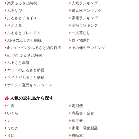
楽天ふるさと納税
人気ランキング
ふるなび
還元率ランキング
ふるさとチョイス
家電ランキング
さとふる
高額ランキング
ふるさとプレミアム
一人暮らし
ANAのふるさと納税
食べ物以外
dショッピングふるさと納税百選
その他のランキング
au PAY ふるさと納税
ふるさと本舗
ヤフーのふるさと納税
マイナビふるさと納税
ポイント還元キャンペーン
人気の返礼品から探す
牛肉
定期便
いくら
商品券・金券
カニ
旅行券
うなぎ
家電・電化製品
うに
自転車