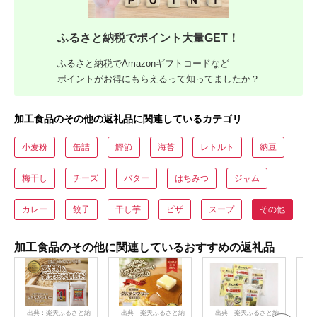
ふるさと納税でポイント大量GET！
ふるさと納税でAmazonギフトコードなど
ポイントがお得にもらえるって知ってましたか？
加工食品のその他の返礼品に関連しているカテゴリ
小麦粉
缶詰
鰹節
海苔
レトルト
納豆
梅干し
チーズ
バター
はちみつ
ジャム
カレー
餃子
干し芋
ピザ
スープ
その他
加工食品のその他に関連しているおすすめの返礼品
出典：楽天ふるさと納
出典：楽天ふるさと納
出典：楽天ふるさと納
出