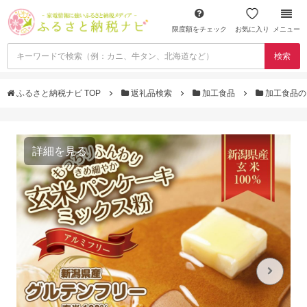
限度額をチェック
お気に入り
メニュー
検索
ふるさと納税ナビ TOP
返礼品検索
加工食品
加工食品の
詳細を見る