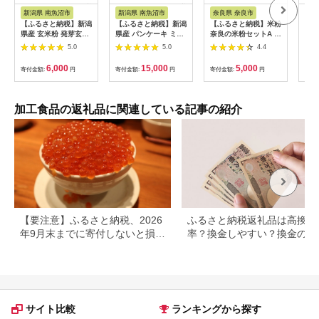
税
税
税
新潟県 南魚沼市
新潟県 南魚沼市
奈良県 奈良市
岐阜
【ふるさと納税】新潟
【ふるさと納税】新潟
【ふるさと納税】米粉
【ふ
県産 玄米粉 発芽玄米
県産 パンケーキ ミッ
奈良の米粉セットA ケ
20
焙煎粉 セット 各250g
クス 玄米粉 200g×15
ーキ用 500g×3袋 パ
シモ
5.0
5.0
4.4
計500g 魚沼産 コシヒ
袋 計3kg ホットケー
ン用 500g ×2袋 計
SS
カリ 玄米 アレルギー
キ 小麦不使用 アレル
2500g (粉源) グルテ
リー
6,000
15,000
5,000
寄付金額:
円
寄付金額:
円
寄付金額:
円
寄付
グルテンフリー
ギー グルテンフリー
ンフリー お米の粉 手
くり
GABA 米粉 お取り寄
アルミフリー お取り
作りパン 手作りケー
後、
せ お菓子 パン作り 製
寄せ ケーキ 菓子 コパ
キ 天ぷら アレルギー
発送
菓 コパフーズ 新潟県
フーズ 新潟県 南魚沼
食パン 蒸しパン バー
加工食品の返礼品に関連している記事の紹介
南魚沼市 | 食品 加工
市 | 食品 加工食品 人
スデーケーキ 製菓 製
食品 人気 おすすめ 送
気 おすすめ 送料無料
菓用 製パン 菓子 お菓
料無料
子 奈良県 奈良市 奈良
なら J-55
【要注意】ふるさと納税、2026
ふるさと納税返礼品は高換金
年9月末までに寄付しないと損す
率？換金しやすい？換金の可
る可能性大｜10月からの制度変
について
更を解説
サイト比較
ランキングから探す