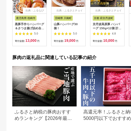
出典：ふるなび
出典：ふるさとチョイ
出典：ふるさとチョイ
ス
ス
鹿児島県 枕崎市
宮崎県 川南町
京都 府京丹波町
黒豚手作りハンバーグ
山豚ハンバーグ30
京丹波高原豚 ハンバ
＆さつま揚げ詰め合わ
個！
ーグ 150g×12個 計
せ A3-141_ ハンバー
1.8kg 淡路島 玉ねぎ
5.0
5.0
4.8
グ 豚肉 さつま揚げ 詰
入り 冷凍 真空 小分け
13,000
19,000
10,000
合せ セット 食べ比べ
個包装 肉汁 豚肉 無添
寄付金額:
円
寄付金額:
円
寄付金額:
円
国産 産直 手作り 産地
加 保存料 不使用 ポー
直送 鹿児島 贈答 ギフ
ク ジューシー お弁当
ト プレゼント 枕崎 黒
おかず 惣菜 晩ごは
豚肉の返礼品に関連している記事の紹介
豚 _【配送不可地域：
ん 簡単 調理 贅沢 ギ
離島】【1166326】
フト 贈り物 贈答 京都
京丹波町
[010KTM001]
ふるさと納税の豚肉おすす
高還元率！ふるさと納
めランキング【2026年最新
5000円以下でおすす
版】
＆豚肉ランキング！