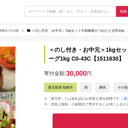
検索
豚肉のその他
＜のし付き・お中元＞1kgセットA 枕崎産かつおたたき約1kg・黒豚ハ
＜のし付き・お中元＞1kgセッ
ーグ1kg C0-43C【1511630】
30,000
寄付金額:
円
鹿児島県 枕崎市
肉
豚肉
その他
※「還元率」とは返礼品のお得度を測る指標です
（還
※「控除上限額」の範囲内で寄付するとお得にふるさ