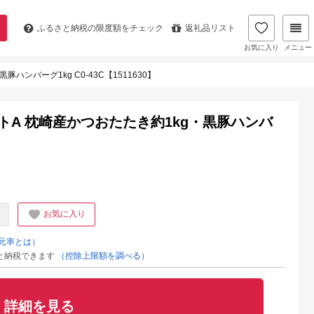
ふるさと納税の
限度額をチェック
返礼品リスト
お気に入り
メニュー
ンバーグ1kg C0-43C【1511630】
トA 枕崎産かつおたたき約1kg・黒豚ハンバ
お気に入り
元率とは）
と納税できます
（控除上限額を調べる）
詳細を見る