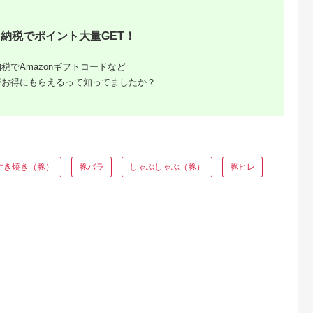
るさとチョイ
出典：ふるなび
出典：ふるさとチョイ
出典：ふるさとチョ
納税でポイント大量GET！
ス
ス
城市
北海道 池田町
宮崎県 都城市
高知県 四万十町
ク100％ミ
北海道 黒豚ハンバー
溢れる肉汁☆黒豚とん
四万十麦豚 パラパラ
税でAmazonギフトコードなど
空)_13-
グ 150g×10個セット
ぷきんと宮崎牛の合挽
ミンチ 1kg（500g×
都城市) 銘柄
冷凍 小分け 総菜 弁当
ハンバーグ5個&黒豚
袋）平野協同畜産 豚
がお得にもらえるって知ってましたか？
4.6
4.5
4.3
4.0
ンチ肉
豚肉
とんぷきんメンチカツ
肉 麦豚 四万十麦豚 
3,000
13,000
10,000
6,000
6パック) 合計
6個セット_AA-
ランド豚 ミンチ 豚ミ
円
寄付金額:
円
寄付金額:
円
寄付金額:
円
空パック 豚
5903_(都城市) 六白黒
ンチ 冷凍ミンチ ハン
凍肉 ブラン
豚 黒豚とんぷきん か
バーグ Ahc-21
国産豚肉 観
ぼちゃ サシ 宮崎牛 合
 豚肉 肉
挽ハンバーグ ボリュ
ーム 真空包装
すき焼き（豚）
豚バラ
しゃぶしゃぶ（豚）
豚ヒレ
ふるさと
ング｜高
ャンル別