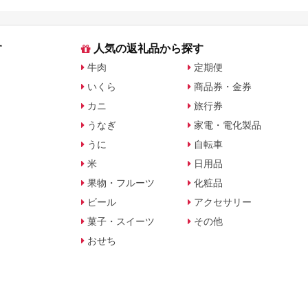
に比較
す
人気の返礼品から探す
牛肉
定期便
いくら
商品券・金券
カニ
旅行券
うなぎ
家電・電化製品
うに
自転車
米
日用品
果物・フルーツ
化粧品
ビール
アクセサリー
菓子・スイーツ
その他
おせち