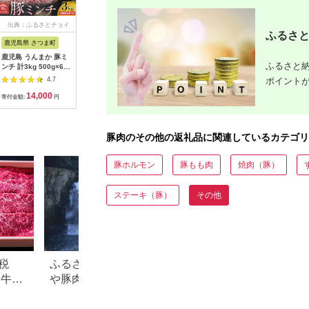
出典：ふるさとチョイ
出典：ふるさとチョイ
出典：ふるさとチョイ
出典：ふ
ふるさと
ス
ス
ス
鹿児島県 さつま町
宮崎県 都城市
北海道 白老町
宮崎県 都
鹿児島 うんまか 豚ミ
霧島黒豚 3種の煮込み
北海道産 白老豚 ハン
観音池ポー
ふるさと納
ンチ 計3kg 500g×6P
ハンバーグ 12個セッ
バーグ 120ｇ×20個セ
ンチ3kg(真
選べる回数 1回 3ヶ月
ト (デミグラスソース
ット
1504_ (
ポイント
4.7
4.7
4.6
定期便 隔月定期便 株
仕立て・和風おろしソ
豚肉 豚ミ
14,000
11,000
13,000
1
式会社寺師《出荷時期
ース仕立て・大人の照
(500g×
寄付金額:
円
寄付金額:
円
寄付金額:
円
寄付金額:
をお選びください 》
焼きソース仕立
3キロ 真
鹿児島県 さつま町 豚
て)_11-28-001-
ひき肉 冷
肉 ミンチ 肉
12_(都城市) 脂身 厳選
ドポーク 
霧島黒豚 じっくり 3
音池ポーク
豚肉のその他の返礼品に関連しているカテゴリ
種類 ソース ふっくら
煮込みハンバーグ 小
分けセット！ ハンバ
豚ホルモン
豚もも肉
焼肉（豚）
ーグ 豚肉
ステーキ（豚）
その他
税
ふるさと納税で人気！焼酎
【2026年版】楽天
め牛肉
や豚肉、ゴルフ…宮崎県都
納税 還元率ランキ
城市の返礼品ランキング
還元率返礼品をジ