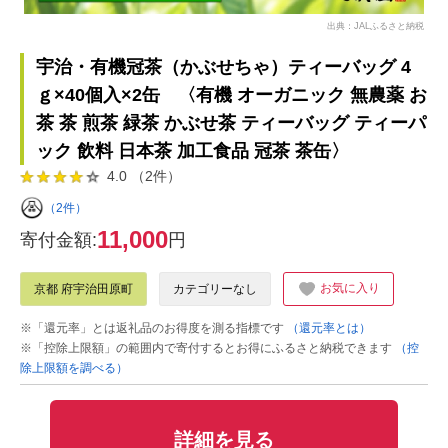
出典：JALふるさと納税
宇治・有機冠茶（かぶせちゃ）ティーバッグ 4
ｇ×40個入×2缶 〈有機 オーガニック 無農薬 お
茶 茶 煎茶 緑茶 かぶせ茶 ティーバッグ ティーパ
ック 飲料 日本茶 加工食品 冠茶 茶缶〉
4.0 （2件）
（2件）
11,000
寄付金額:
円
お気に入り
京都 府宇治田原町
カテゴリーなし
※「還元率」とは返礼品のお得度を測る指標です
（還元率とは）
※「控除上限額」の範囲内で寄付するとお得にふるさと納税できます
（控
除上限額を調べる）
詳細を見る