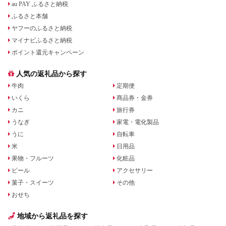
au PAY ふるさと納税
ふるさと本舗
ヤフーのふるさと納税
マイナビふるさと納税
ポイント還元キャンペーン
人気の返礼品から探す
牛肉
定期便
いくら
商品券・金券
カニ
旅行券
うなぎ
家電・電化製品
うに
自転車
米
日用品
果物・フルーツ
化粧品
ビール
アクセサリー
菓子・スイーツ
その他
おせち
地域から返礼品を探す