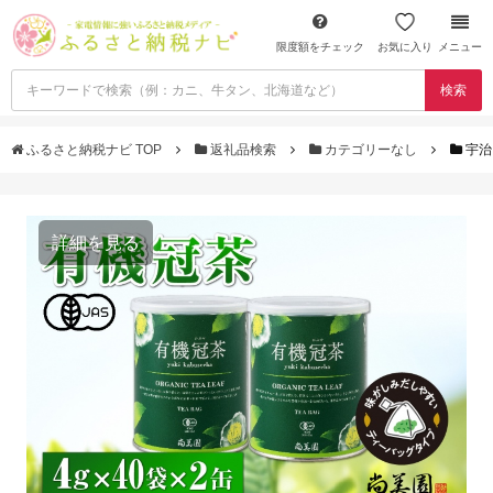
限度額をチェック
お気に入り
メニュー
検索
ふるさと納税ナビ TOP
返礼品検索
カテゴリーなし
宇治
詳細を見る