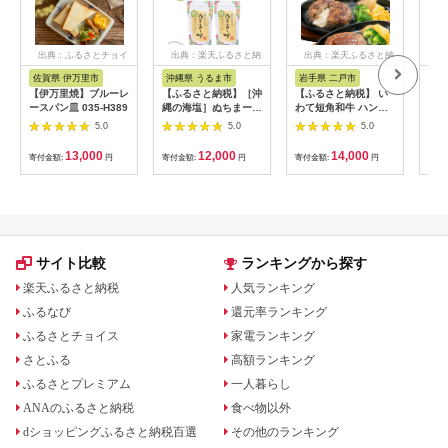
出典：ふるさとチョイ
出典：楽天ふるさと納
出典：楽天ふるさと納
出
ス
税
税
佐賀県 伊万里市
沖縄県 うるま市
岩手県 二戸市
宮
【伊万里焼】ブルーレ
【ふるさと納税】［沖
【ふるさと納税】 い
【ふ
ースパン皿 035-H389
縄の海塩］ぬちまーす
わて短角和牛 ハンバ
の駅
顆粒（250g）×2袋セ
ーグセット 150g×8個
ット
5.0
5.0
5.0
ット 【ぬちまーす】
計1.2kg 027-0407
宮崎
食塩 塩 調味料 食卓塩
452
13,000
12,000
14,000
寄付金額:
円
寄付金額:
円
寄付金額:
円
寄付
顆粒 シーソルト 人気
オリ
返礼品 海塩 沖縄 うる
り身
ま市 果報バンタ
サイト比較
ランキングから探す
楽天ふるさと納税
人気ランキング
ふるなび
還元率ランキング
ふるさとチョイス
家電ランキング
さとふる
高額ランキング
ふるさとプレミアム
一人暮らし
ANAのふるさと納税
食べ物以外
dショッピングふるさと納税百選
その他のランキング