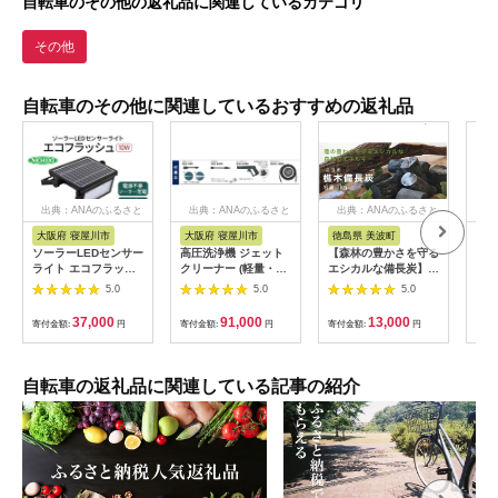
自転車のその他の返礼品に関連しているカテゴリ
その他
自転車のその他に関連しているおすすめの返礼品
出典：ANAのふるさと
出典：ANAのふるさと
出典：ANAのふるさと
納税
納税
納税
大阪府 寝屋川市
大阪府 寝屋川市
徳島県 美波町
三
ソーラーLEDセンサー
高圧洗浄機 ジェット
【森林の豊かさを守る
11
ライト エコフラッシ
クリーナー (軽量・コ
エシカルな備長炭】樵
ヤ】
ュ10W｜防犯 防災グ
ンパクト)｜プロ仕様
木（こりき）備長炭
ヤ i
5.0
5.0
5.0
ッズ エコグッズ 太陽
パワフル 洗車 大掃除
1kg
スガ
光発電 節電 安全 LED
掃除用品 ガーデニン
195
37,000
91,000
13,000
寄付金額:
円
寄付金額:
円
寄付金額:
円
寄付
ライト ソーラー 人感
グ アウトドア 庭 階段
LT
センサー 自動点灯 コ
タイル コンクリート
ードレス 電源不要
屋外 玄関 ベランダ 油
[0817]
汚れ 黒ずみ 床掃除 玄
自転車の返礼品に関連している記事の紹介
関掃除 網戸掃除 水垢
外壁 階段 [0819]