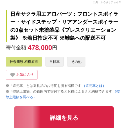
出典：ふるさとチョイス
日産サクラ用エアロパーツ：フロントスポイラ
ー・サイドステップ・リアアンダースポイラー
の3点セット未塗装品《ブレスクリエーション
製》 ※着日指定不可 ※離島への配送不可
478,000
寄付金額:
円
神奈川県 相模原市
自転車
その他
お気に入り
※「還元率」とは返礼品のお得度を測る指標です
（還元率とは）
※「控除上限額」の範囲内で寄付するとお得にふるさと納税できます
（控
除上限額を調べる）
詳細を見る