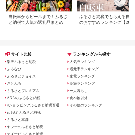
自転車からビールまで！ふるさ
ふるさと納税でもらえる自転
と納税で人気の返礼品まとめ
のおすすめランキング【202
最新版】
サイト比較
ランキングから探す
楽天ふるさと納税
人気ランキング
ふるなび
還元率ランキング
ふるさとチョイス
家電ランキング
さとふる
高額ランキング
ふるさとプレミアム
一人暮らし
ANAのふるさと納税
食べ物以外
dショッピングふるさと納税百選
その他のランキング
au PAY ふるさと納税
ふるさと本舗
ヤフーのふるさと納税
マイナビふるさと納税