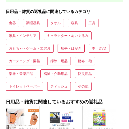
日用品・雑貨の返礼品に関連しているカテゴリ
食器
調理器具
タオル
寝具
工具
家具・インテリア
キャラクター・ぬいぐるみ
おもちゃ・ゲーム・文房具
切手・はがき
本・DVD
ガーデニング・園芸
掃除・用品
財布・鞄
楽器・音楽用品
福祉・介助用品
防災用品
トイレットペーパー
ティッシュ
その他
日用品・雑貨に関連しているおすすめの返礼品
出典：ふるなび
出典：JRE MALLふる
出典：ふるさとチョイ