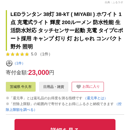
出典：ふるラボ
LEDランタン 38灯 38-kT ( MIYABI ) ホワイト 1
点 充電式ライト 輝度 200ルーメン 防水性能 生
活防水対応 タッチセンサー起動 充電 タイプCポ
ート採用 キャンプ 灯り 灯 おしゃれ コンパクト
野外 照明
5.0 （1件）
（1件）
23,000
寄付金額:
円
お気に入り
茨城県 牛久市
日用品・雑貨
※「還元率」とは返礼品のお得度を測る指標です
（還元率とは）
※「控除上限額」の範囲内で寄付するとお得にふるさと納税できます
（控
除上限額を調べる）