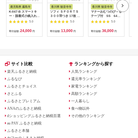
さと納税
ス
鹿児島県 霧島市
香川県 観音寺市
香川県 観音寺市
茨
K-047-B スマートキ
ソフィ ＳＰＯＲＴＳ
マナーおむつのび～る
アク
ー・脱着式小銭入れ付
３００羽つき 17枚 ×8
テープ付 SS 64枚
ブー
きキーケース＜キャメ
日用品 生理用品 ナプ
× 6袋
え用1
5.0
5.0
5.0
ル＞【m's】霧島市 革
キン ずれに強い スポ
ゃれ
革製品 牛革 本革 ヌメ
ーツ用 ユニチャーム
24,000
13,000
36,000
寄付金額:
円
寄付金額:
円
寄付金額:
円
寄付
革 キーケース コイン
ケース 小銭入れ ハン
ドメイド 手作り
サイト比較
ランキングから探す
楽天ふるさと納税
人気ランキング
ふるなび
還元率ランキング
ふるさとチョイス
家電ランキング
さとふる
高額ランキング
ふるさとプレミアム
一人暮らし
ANAのふるさと納税
食べ物以外
dショッピングふるさと納税百選
その他のランキング
au PAY ふるさと納税
ふるさと本舗
ヤフーのふるさと納税