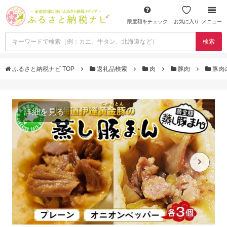
限度額をチェック
お気に入り
メニュー
検索
ふるさと納税ナビ TOP
返礼品検索
肉
豚肉
豚肉
詳細を見る