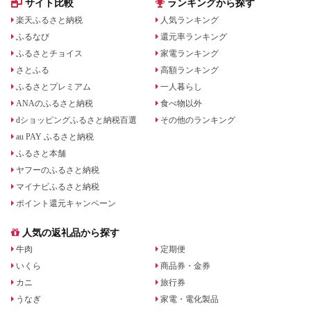
サイト比較
ランキングから探す
楽天ふるさと納税
人気ランキング
ふるなび
還元率ランキング
ふるさとチョイス
家電ランキング
さとふる
高額ランキング
ふるさとプレミアム
一人暮らし
ANAのふるさと納税
食べ物以外
dショッピングふるさと納税百選
その他のランキング
au PAY ふるさと納税
ふるさと本舗
ヤフーのふるさと納税
マイナビふるさと納税
ポイント還元キャンペーン
人気の返礼品から探す
牛肉
定期便
いくら
商品券・金券
カニ
旅行券
うなぎ
家電・電化製品