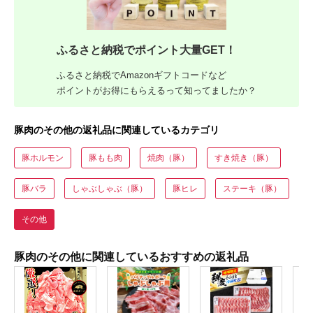
ふるさと納税でポイント大量GET！
ふるさと納税でAmazonギフトコードなど
ポイントがお得にもらえるって知ってましたか？
豚肉のその他の返礼品に関連しているカテゴリ
豚ホルモン
豚もも肉
焼肉（豚）
すき焼き（豚）
豚バラ
しゃぶしゃぶ（豚）
豚ヒレ
ステーキ（豚）
その他
豚肉のその他に関連しているおすすめの返礼品