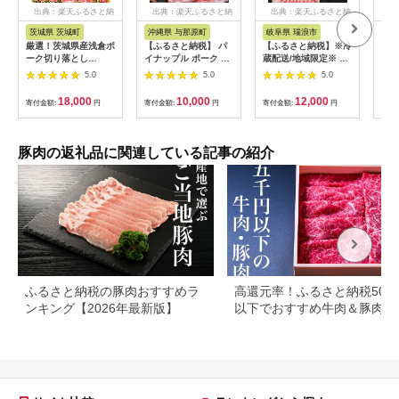
出典：楽天ふるさと納
出典：楽天ふるさと納
出典：楽天ふるさと納
出
税
税
税
茨城県 茨城町
沖縄県 与那原町
岐阜県 瑞浪市
鹿
厳選！茨城県産浅倉ポ
【ふるさと納税】 パ
【ふるさと納税】※冷
【ふ
ーク切り落とし
イナップル ポーク し
蔵配送/地域限定※ 岐
しま
3kg（500g×6袋・真
ゃぶしゃぶ セット (3
阜県産 豚 瑞浪ボーノ
ぶ食
5.0
5.0
5.0
空パック）
～4人前) 沖縄 のブラ
ポーク 焼肉セット
送不
ンド豚 [ ロース ・ バ
1kg (バラ・肩ロース)
【1
18,000
10,000
12,000
寄付金額:
円
寄付金額:
円
寄付金額:
円
寄付
ラ ]_ 豚肉 肉 お肉 人
瑞浪市 / きなぁた瑞浪
気 美味しい 【配送不
[AZCI021]
可地域：離島】
【1386175】
豚肉の返礼品に関連している記事の紹介
ふるさと納税の豚肉おすすめラ
高還元率！ふるさと納税500
ンキング【2026年最新版】
以下でおすすめ牛肉＆豚肉ラ
キング！