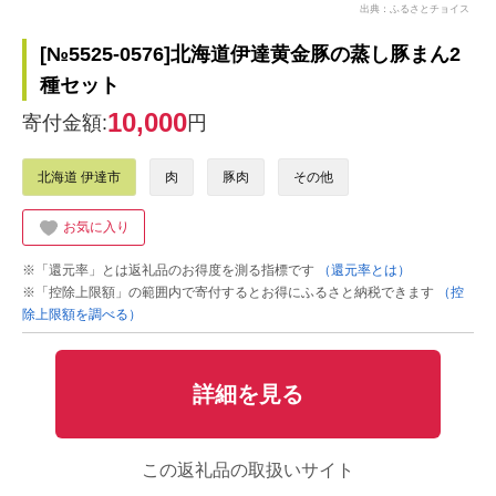
出典：ふるさとチョイス
[№5525-0576]北海道伊達黄金豚の蒸し豚まん2
種セット
10,000
寄付金額:
円
北海道 伊達市
肉
豚肉
その他
お気に入り
※「還元率」とは返礼品のお得度を測る指標です
（還元率とは）
※「控除上限額」の範囲内で寄付するとお得にふるさと納税できます
（控
除上限額を調べる）
詳細を見る
この返礼品の取扱いサイト