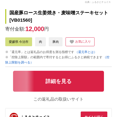
出典：ふるさとチョイス
国産豚ロース生姜焼き・麦味噌ステーキセット
[VB01560]
12,000
寄付金額:
円
お気に入り
愛媛県 今治市
肉
豚肉
※「還元率」とは返礼品のお得度を測る指標です
（還元率とは）
※「控除上限額」の範囲内で寄付するとお得にふるさと納税できます
（控
除上限額を調べる）
詳細を見る
この返礼品の取扱いサイト
ふるさとチョイス