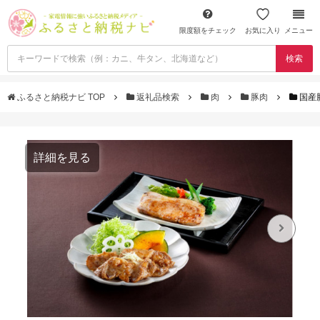
限度額をチェック
お気に入り
メニュー
検索
ふるさと納税ナビ TOP
返礼品検索
肉
豚肉
国産
詳細を見る