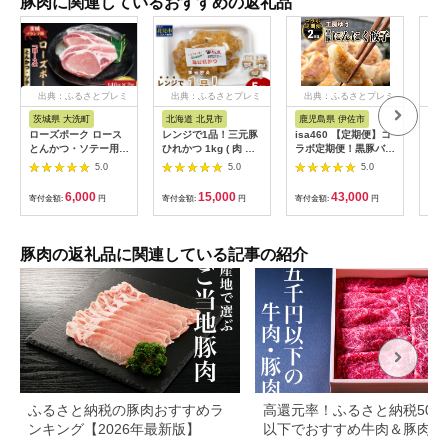
豚肉に関連しているおすすめの返礼品
出典：ふるさとプレミ
出典：ふるさとプレミ
出典：ふるさとプレミ
出
アム
アム
アム
茨城県 大洗町
北海道 北見市
鹿児島県 伊佐市
茨
ローズポーク ロース
レンジで1品！三元豚
isa460 【定期便】コ
【ふ
とんかつ・ソテー用
ひれかつ 1kg ( 肉 豚
ラボ定期便！黒豚バラ
県銘
約280g (140g×2枚) (
肉 ヒレ 揚げ物 総菜
エティー定期便 (全3
き」
5.0
5.0
5.0
茨城県共通返礼品・茨
冷凍 簡単調理 )【136-
回) 定期便 コラボ定期
かつ
城県産 ) ブランド豚
0072】
便 黒豚 豚 ぶた ロー
( 1
6,000
15,000
43,000
寄付金額:
円
寄付金額:
円
寄付金額:
円
寄付
茨城 国産 豚肉 冷凍
ス バラ スライス 生餃
ク 
とんかつ ソテー
子 冷凍食品 おつまみ
品)
惣菜 簡単調理 【サン
三元
キョーミート株式会
豚肉の返礼品に関連している記事の紹介
社・工房ゆう】
ふるさと納税の豚肉おすすめラ
高還元率！ふるさと納税500
ンキング【2026年最新版】
以下でおすすめ牛肉＆豚肉ラ