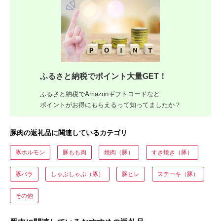
ふるさと納税でポイント大量GET！
ふるさと納税でAmazonギフトコードなど
ポイントがお得にもらえるって知ってましたか？
豚肉の返礼品に関連しているカテゴリ
豚ホルモン
豚もも肉
焼肉（豚）
すき焼き（豚）
豚バラ
しゃぶしゃぶ（豚）
豚ヒレ
ステーキ（豚）
その他