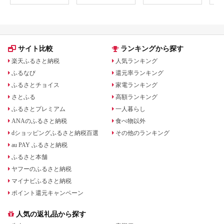
大人まで！ お茶 茶 国
ーパック ほうじちゃ
紅茶 玄米茶 福岡県 八
末2
産 グァバ葉 ティーパ
焙じ茶 茎茶 くき茶 く
女市
総計
ック ノンカフェイン
きちゃ 日本茶 国産 テ
井製
ポリフェノール 血糖
ィーラテ 焙煎 水出し
町 h
値 コレステロール
棒茶
茶
【出水酒造 izumi-
サイト比較
ランキングから探す
syuzou】
楽天ふるさと納税
人気ランキング
ふるなび
還元率ランキング
ふるさとチョイス
家電ランキング
さとふる
高額ランキング
ふるさとプレミアム
一人暮らし
ANAのふるさと納税
食べ物以外
dショッピングふるさと納税百選
その他のランキング
au PAY ふるさと納税
ふるさと本舗
ヤフーのふるさと納税
マイナビふるさと納税
ポイント還元キャンペーン
人気の返礼品から探す