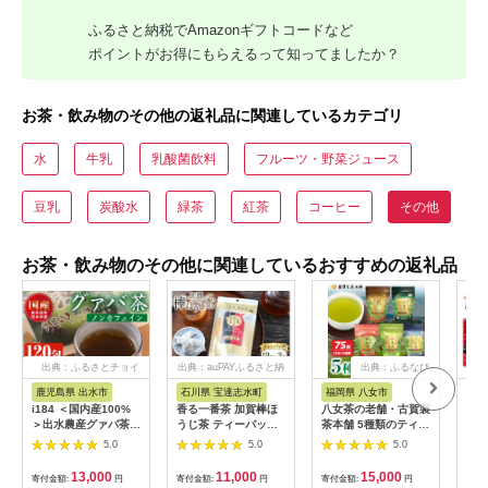
ふるさと納税でAmazonギフトコードなど
ポイントがお得にもらえるって知ってましたか？
お茶・飲み物のその他の返礼品に関連しているカテゴリ
水
牛乳
乳酸菌飲料
フルーツ・野菜ジュース
豆乳
炭酸水
緑茶
紅茶
コーヒー
その他
お茶・飲み物のその他に関連しているおすすめの返礼品
出典：ふるさとチョイ
出典：auPAYふるさと納
出典：ふるなび
ス
税
鹿児島県 出水市
石川県 宝達志水町
福岡県 八女市
長
i184 ＜国内産100%
香る一番茶 加賀棒ほ
八女茶の老舗・古賀製
茶 
＞出水農産グァバ茶
うじ茶 ティーバッグ
茶本舗 5種類のティー
ch
快然王(30包×4袋)グァ
(3g×13個)3袋セット
バッグ たっぷり75包
種セ
5.0
5.0
5.0
バ葉のポリフェノール
[有限会社油谷製茶 石
入り 茶 お茶 日本茶
玉緑
そのままに！ノンカフ
川県 宝達志水町
緑茶 八女茶 飲み比べ
1g
13,000
11,000
15,000
寄付金額:
円
寄付金額:
円
寄付金額:
円
寄付
ェインだから子供から
38600786] お茶 ティ
玉露 煎茶 ほうじ茶 和
1g