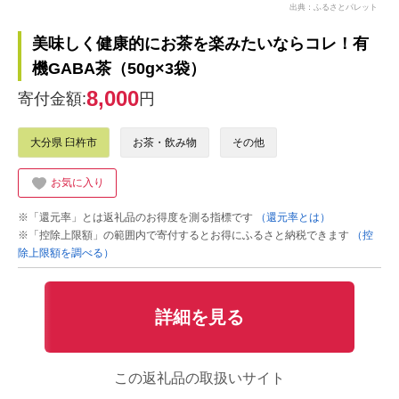
出典：ふるさとパレット
美味しく健康的にお茶を楽みたいならコレ！有
機GABA茶（50g×3袋）
8,000
寄付金額:
円
大分県 臼杵市
お茶・飲み物
その他
お気に入り
※「還元率」とは返礼品のお得度を測る指標です
（還元率とは）
※「控除上限額」の範囲内で寄付するとお得にふるさと納税できます
（控
除上限額を調べる）
詳細を見る
この返礼品の取扱いサイト