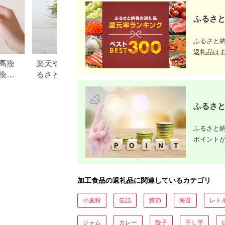
ふるさと
ふるさと
返礼品は
高換
楽天やふるなびで人気！ふ
青森県 板柳町のふ
換金
るさと納税「3,000円」の返
税のご紹介
礼品まとめ
ふるさと
ふるさと納
ポイント
加工食品の返礼品に関連しているカテゴリ
小麦粉
缶詰
鰹節
海苔
レト
ジャム
カレー
餃子
干し芋