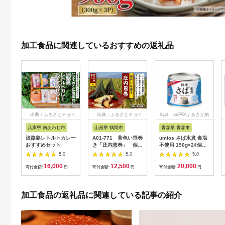
加工食品に関連しているおすすめの返礼品
出典：ふるさとチョイ
出典：ふるさとチョイ
出典：auPAYふるさと納
ス
ス
税
兵庫県 南あわじ市
山形県 鶴岡市
青森県 青森市
淡路島レトルトカレー
A01-771 黄色い笹巻
umios さば水煮 食塩
おすすめセット
き「庄内恵巻」 個別
不使用 190g×24個
包装の冷凍ちまき10
【1544134】
5.0
5.0
5.0
個 糖みつ・青きな粉
16,000
12,500
20,000
付き
寄付金額:
円
寄付金額:
円
寄付金額:
円
加工食品の返礼品に関連している記事の紹介