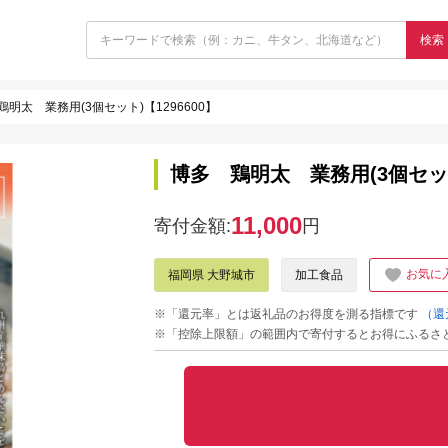
検索
鶏明太 業務用(3個セット)【1296600】
博多 鶏明太 業務用(3個セット)
11,000
寄付金額:
円
お気に
福岡県 大野城市
加工食品
※「還元率」とは返礼品のお得度を測る指標です
（還
※「控除上限額」の範囲内で寄付するとお得にふるさ