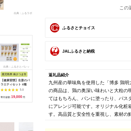
この
出典：ふるラボ
ふるさとチョイス
JALふるさと納税
出典：ふるさとパレッ
出典：ふるなび
出典：auPAYふるさと納
出典：auP
ト
税
返礼品紹介
鹿児島県 南さつま市
和歌山県 串本町
千葉県 千葉市
和歌山県 
【健康習慣】生姜のバ
【訳あり干物セット】
味の素冷凍食品 ザ
紀州南高梅
九州産の華味鳥を使用した「博多 鶏明太
ラエティセット 4種
たっぷり15点以上！
★(R)チャーハン 12
ん 850g
おざきのひもの「おま
袋セット 冷凍食品 炒
の商品は、鶏の奥深い味わいと大粒の
5.0
5.0
5.0
かせスペシャルセッ
飯 冷凍炒飯 にんにく
19,000
10,000
22,000
1
ト」【冷凍】/ ひもの
焼豚 惣菜 ご飯 冷凍
てはもちろん、パンに塗ったり、パス
寄付金額:
円
寄付金額:
円
寄付金額:
円
寄付金額:
干物 干物セット 個包
温めるだけ レンジ 電
装 イカ 一夜干し 訳あ
子レンジ 簡単 簡単料
にアレンジ可能です。オリジナル化粧
り わけあり
理 千葉市 千葉県
【ozk103A-1】
[№5346-0993]
す。高品質と安全性を重視し、素材の