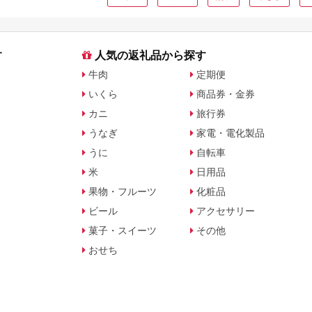
す
人気の返礼品から探す
牛肉
定期便
いくら
商品券・金券
カニ
旅行券
うなぎ
家電・電化製品
うに
自転車
米
日用品
果物・フルーツ
化粧品
ビール
アクセサリー
菓子・スイーツ
その他
おせち