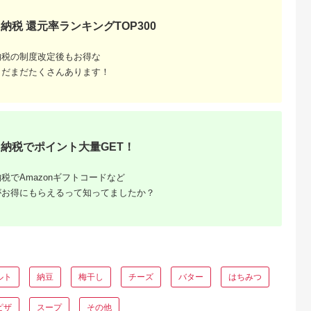
納税 還元率ランキングTOP300
納税の制度改定後もお得な
まだまだたくさんあります！
るさと納
納税でポイント大量GET！
税でAmazonギフトコードなど
がお得にもらえるって知ってましたか？
ルト
納豆
梅干し
チーズ
バター
はちみつ
ピザ
スープ
その他