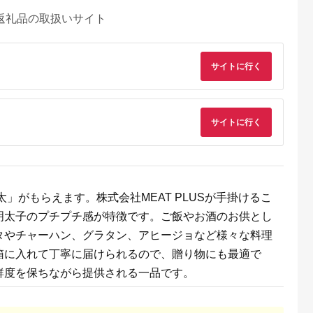
返礼品の取扱いサイト
サイトに行く
サイトに行く
AYふるさと納
出典：auPAYふるさと納
出典：ふるさとプレミ
出典：ふるな
税
税
アム
上富田町
和歌山県 御坊市
京都 府宇治田原町
熊本県 人吉市
 梅ばーも
【和歌山県／紀州南高
有機宇治茶プレミアム
フリーズドライ豚汁
」がもらえます。株式会社MEAT PLUSが手掛けるこ
［Kn16］
梅】紀州四季の梅 は
セット 〈 有機 オーガ
48食セット
ちみつ風味1kg（塩分
ニック 無農薬 煎茶 玉
明太子のプチプチ感が特徴です。ご飯やお酒のお供とし
5.0
5.0
5.0
5.0
約6%）
露 深蒸し茶 上煎茶 一
2,000
15,000
17,000
34,000
番茶 最上級 極上 濃厚
タやチャーハン、グラタン、アヒージョなど様々な料理
円
寄付金額:
円
寄付金額:
円
寄付金額:
円
緑茶 茶葉 お茶葉 お茶
茶 飲料 加工食品 〉
箱に入れて丁寧に届けられるので、贈り物にも最適で
鮮度を保ちながら提供される一品です。