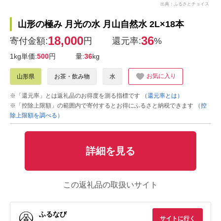
出典：ふるさとチョイス
山形の極み 月光の水 月山自然水 2L×18本
18,000
36
寄付金額:
円
還元率:
%
1kg単価:
500
円
量:
36
kg
お気に入り
山形県
お茶・飲み物
水
※「還元率」とは返礼品のお得度を測る指標です
（還元率とは）
※「控除上限額」の範囲内で寄付するとお得にふるさと納税できます
（控
除上限額を調べる）
詳細を見る
この返礼品の取扱いサイト
ふるなび
サイトに行く