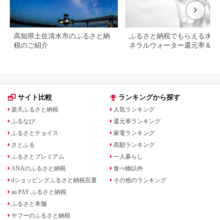
高知県土佐清水市のふるさと納
ふるさと納税でもらえる水・
税のご紹介
ネラルウォーター還元率＆レ
ュー評価ランキング！
サイト比較
ランキングから探す
楽天ふるさと納税
人気ランキング
ふるなび
還元率ランキング
ふるさとチョイス
家電ランキング
さとふる
高額ランキング
ふるさとプレミアム
一人暮らし
ANAのふるさと納税
食べ物以外
dショッピングふるさと納税百選
その他のランキング
au PAY ふるさと納税
ふるさと本舗
ヤフーのふるさと納税