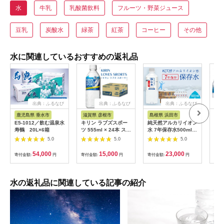
水
牛乳
乳酸菌飲料
フルーツ・野菜ジュース
豆乳
炭酸水
緑茶
紅茶
コーヒー
その他
水に関連しているおすすめの返礼品
出典：ふるなび
出典：ふるなび
出典：ふるなび
出
鹿児島県 垂水市
滋賀県 彦根市
島根県 浜田市
鹿
E5-1012／飲む温泉水
キリン ラブズスポー
純天然アルカリイオン
W-
寿鶴 20L×6箱
ツ 555ml × 24本 スポ
水 7年保存水500ml
(50
ーツドリンク
24本入 2箱 ミネラル
5.0
5.0
5.0
ウォーター 軟水 水 長
期保存 飲料水 防災 備
54,000
15,000
23,000
寄付金額:
円
寄付金額:
円
寄付金額:
円
寄付
蓄 備蓄水 非常用 保存
用 防災用 国産 天然水
アルカリイオン
【043_1842】
水の返礼品に関連している記事の紹介