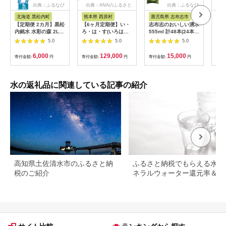
出典：ふるなび
出典：ANAのふるさと
出典：ふるなび
出典
納税
北海道 黒松内町
熊本県 西原村
鹿児島県 志布志市
高
【定期便 2カ月】黒松
【6ヶ月定期便】い・
志布志のおいしい湧水
水 
内銘水 水彩の森 2L×6
ろ・は・す(いろはす)
555ml 計48本(24本
1.8
本（1箱）北海道 ミネ
阿蘇の天然水
×2ケース)・抹茶
本セ
5.0
5.0
5.0
ラルウォーター 天然
540mlPET×24本(2ケ
(1g×10本) 水 ミネラ
年保
水 国産 国内 硬水 中
ース)
ルウォーター 555ml
深層
6,000
129,000
15,000
寄付金額:
円
寄付金額:
円
寄付金額:
円
寄付
硬水 ナチュラル ミネ
常温 常温保存 茶 お茶
ネラ
ラル 天然水 アウトド
抹茶 ペットボトル
ット
ア キャンプ 飲料水 防
a5-280
水 
災 災害 備蓄
蓄用
水の返礼品に関連している記事の紹介
防災
ゃん
人 
料無
高知県土佐清水市のふるさと納
ふるさと納税でもらえる水・
税のご紹介
ネラルウォーター還元率＆レ
ュー評価ランキング！