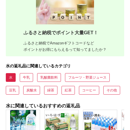
ふるさと納税でポイント大量GET！
ふるさと納税でAmazonギフトコードなど
ポイントがお得にもらえるって知ってましたか？
水の返礼品に関連しているカテゴリ
水
牛乳
乳酸菌飲料
フルーツ・野菜ジュース
豆乳
炭酸水
緑茶
紅茶
コーヒー
その他
水に関連しているおすすめの返礼品