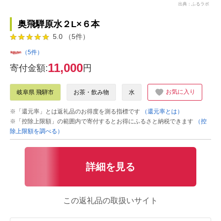
出典：ふるラボ
奥飛騨原水２L×６本
5.0 （5件）
（5件）
11,000
寄付金額:
円
お気に入り
岐阜県 飛騨市
お茶・飲み物
水
※「還元率」とは返礼品のお得度を測る指標です
（還元率とは）
※「控除上限額」の範囲内で寄付するとお得にふるさと納税できます
（控
除上限額を調べる）
詳細を見る
この返礼品の取扱いサイト