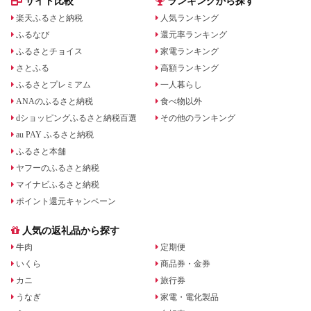
サイト比較
ランキングから探す
楽天ふるさと納税
人気ランキング
ふるなび
還元率ランキング
ふるさとチョイス
家電ランキング
さとふる
高額ランキング
ふるさとプレミアム
一人暮らし
ANAのふるさと納税
食べ物以外
dショッピングふるさと納税百選
その他のランキング
au PAY ふるさと納税
ふるさと本舗
ヤフーのふるさと納税
マイナビふるさと納税
ポイント還元キャンペーン
人気の返礼品から探す
牛肉
定期便
いくら
商品券・金券
カニ
旅行券
うなぎ
家電・電化製品