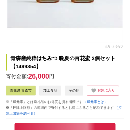
出典：ふるなび
青森産純粋はちみつ 晩夏の百花蜜 2個セット
【1499354】
26,000
寄付金額:
円
お気に入り
青森県 青森市
加工食品
その他
※「還元率」とは返礼品のお得度を測る指標です
（還元率とは）
※「控除上限額」の範囲内で寄付するとお得にふるさと納税できます
（控
除上限額を調べる）