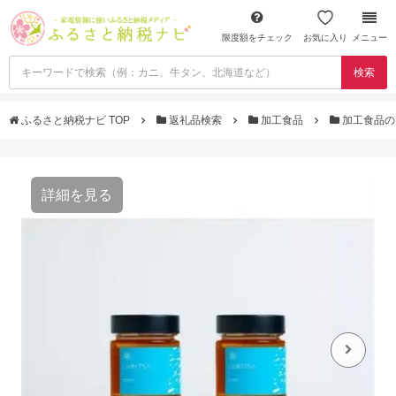
限度額をチェック
お気に入り
メニュー
検索
ふるさと納税ナビ TOP
返礼品検索
加工食品
加工食品の
詳細を見る