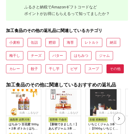
ふるさと納税でAmazonギフトコードなど
ポイントがお得にもらえるって知ってましたか？
加工食品のその他の返礼品に関連しているカテゴリ
小麦粉
缶詰
鰹節
海苔
レトルト
納豆
梅干し
チーズ
バター
はちみつ
ジャム
カレー
餃子
干し芋
ピザ
スープ
その他
加工食品のその他に関連しているおすすめの返礼品
出典：ふるなび
出典：ふるなび
出典：ふるなび
徳島県 吉野川市
長野県 千曲市
京都 府舞鶴市
岐
はちみつ 百花蜜 500g
【新物できました！】
いちじくジャム 3本
努力
× 2本 ボトル | はちみ
あんずジャム 3本 あ
： 計900g いちじく
合格
つ
んずの里の「手づくり
ジャム
みつ
5.0
5.0
5.0