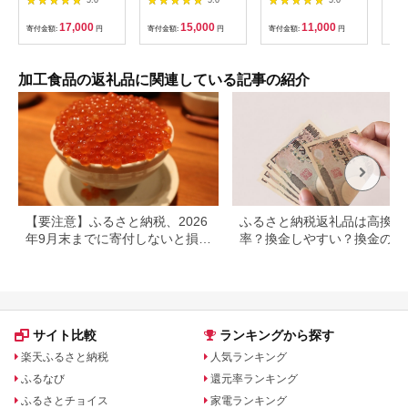
杏じゃむ」|ジャム
17,000
15,000
11,000
寄付金額:
円
寄付金額:
円
寄付金額:
円
寄付
加工食品の返礼品に関連している記事の紹介
【要注意】ふるさと納税、2026
ふるさと納税返礼品は高換金
年9月末までに寄付しないと損す
率？換金しやすい？換金の可
る可能性大｜10月からの制度変
について
更を解説
サイト比較
ランキングから探す
楽天ふるさと納税
人気ランキング
ふるなび
還元率ランキング
ふるさとチョイス
家電ランキング