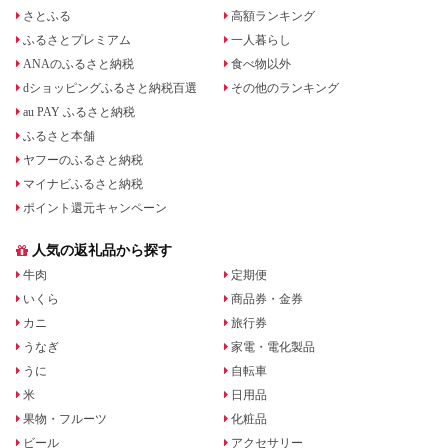
さとふる
高額ランキング
ふるさとプレミアム
一人暮らし
ANAのふるさと納税
食べ物以外
dショッピングふるさと納税百選
その他のランキング
au PAY ふるさと納税
ふるさと本舗
ヤフーのふるさと納税
マイナビふるさと納税
ポイント還元キャンペーン
人気の返礼品から探す
牛肉
定期便
いくら
商品券・金券
カニ
旅行券
うなぎ
家電・電化製品
うに
自転車
米
日用品
果物・フルーツ
化粧品
ビール
アクセサリー