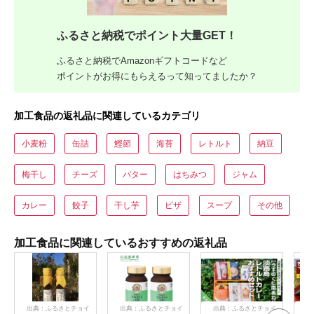
ふるさと納税でポイント大量GET！
ふるさと納税でAmazonギフトコードなど
ポイントがお得にもらえるって知ってましたか？
加工食品の返礼品に関連しているカテゴリ
小麦粉
缶詰
鰹節
海苔
レトルト
納豆
梅干し
チーズ
バター
はちみつ
ジャム
カレー
餃子
干し芋
ピザ
スープ
その他
加工食品に関連しているおすすめの返礼品
出典：ふるさとチョイ
出典：ふるさとチョイ
出典：ふるさとチョイ
出