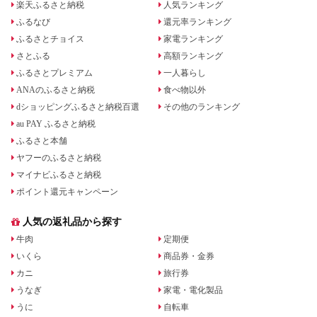
楽天ふるさと納税
人気ランキング
ふるなび
還元率ランキング
ふるさとチョイス
家電ランキング
さとふる
高額ランキング
ふるさとプレミアム
一人暮らし
ANAのふるさと納税
食べ物以外
dショッピングふるさと納税百選
その他のランキング
au PAY ふるさと納税
ふるさと本舗
ヤフーのふるさと納税
マイナビふるさと納税
ポイント還元キャンペーン
人気の返礼品から探す
牛肉
定期便
いくら
商品券・金券
カニ
旅行券
うなぎ
家電・電化製品
うに
自転車