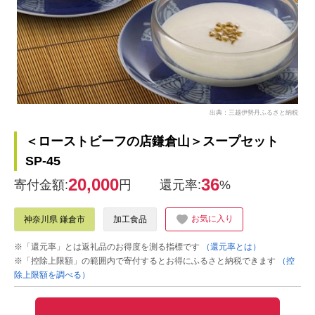
出典：三越伊勢丹ふるさと納税
＜ローストビーフの店鎌倉山＞スープセット
SP-45
20,000
36
寄付金額:
円
還元率:
%
お気に入り
神奈川県 鎌倉市
加工食品
※「還元率」とは返礼品のお得度を測る指標です
（還元率とは）
※「控除上限額」の範囲内で寄付するとお得にふるさと納税できます
（控
除上限額を調べる）