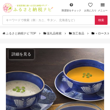
限度額をチェック
お気に入り
メニュー
検索
ふるさと納税ナビ TOP
返礼品検索
加工食品
＜ロースト
詳細を見る