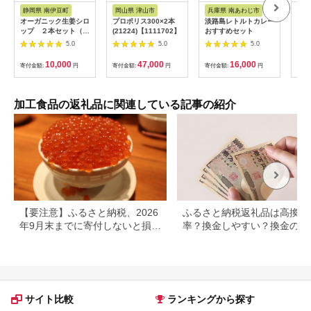
ス
ス
ス
静岡県 南伊豆町
岡山県 津山市
兵庫県 南あわじ市
山
オーガニック生姜シロ
プロポリス300×2本
淡路島レトルトカレー
A0
ップ ２本セット（プ
(21224)【1111702】
おすすめセット
き「
レーン） 【 生姜 健
包装
5.0
5.0
5.0
康 ジンジャーシロッ
個 
プ ジンジャー しょう
付き
10,000
47,000
16,000
寄付金額:
円
寄付金額:
円
寄付金額:
円
寄付
が 生姜シロップ 】
<H-1>
加工食品の返礼品に関連している記事の紹介
【要注意】ふるさと納税、2026
ふるさと納税返礼品は高換金
年9月末までに寄付しないと損す
率？換金しやすい？換金の可
る可能性大｜10月からの制度変
について
更を解説
サイト比較
ランキングから探す