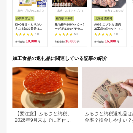
出典：ANAのふるさと
出典：ふるさとプレミ
出典：ふるなび
納税
アム
静岡県 富士市
福岡県 宗像市
北海道 鷹栖町
DHC毎日・とりたい
黒毛和牛100％ハンバ
A002 エゾシカ 鹿肉
えごま油30日分 3ヶ
ーグ(約130g×7Pセッ
加工品4点セット （
月分セット（72707）
ト)【魚住商店】
肩ローススライス エ
5.0
5.0
5.0
[sf014-008]
_HA1521
ゾ鹿ジャーキー スモ
10,000
16,000
16,000
ークハムか生ハムのい
寄付金額:
円
寄付金額:
円
寄付金額:
円
ずれか ソーセージか
ベーコンのいずれか
） 北海道 鷹栖町 ロー
加工食品の返礼品に関連している記事の紹介
ス もも肉 使用 高たん
ぱく 低脂肪 山恵 鹿肉
ジビエ
【要注意】ふるさと納税、
ふるさと納税返礼品は
2026年9月末までに寄付し
金率？換金しやすい？
ないと損する可能性大｜10
の可否について