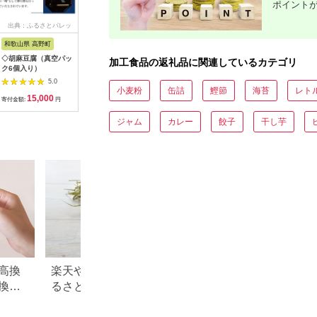
ポイント
出典：ふるさとパレッ
出典：ふるさとパレッ
出典：JALふるさと納税
出
ト
ト
和歌山県 高野町
北海道 釧路町
福岡県 大刀洗町
宮城県 東
◇胡麻豆腐（真空パッ
～はかた地どり使用～
スープ 野
加工食品の返礼品に関連しているカテゴリ
5.0
ク6個入り）
はかた地どり 水炊き
種9袋 冷
風 フリーズドライ ス
プ 洋風ス
5.0
5.0
ープ 30食
スープ パ
小麦粉
缶詰
鰹節
海苔
レト
15,000
11,500
12,500
1
ト レンジ
寄付金額:
円
寄付金額:
円
寄付金額:
円
寄付金額:
の野菜スー
野菜スープ
ジャム
カレー
餃子
干し芋
短 手軽ロ
トック 石川
県 東松島
高換
楽天やふるなびで人気！ふ
青森県 板柳町のふ
換金
るさと納税「3,000円」の返
税のご紹介
礼品まとめ