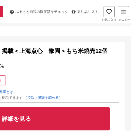
ふるさと納税の
限度額をチェック
返礼品リスト
お気に入り
メニュー
」掲載＜上海点心 豫園＞もち米焼売12個
%
り
元率とは）
と納税できます
（控除上限額を調べる）
詳細を見る