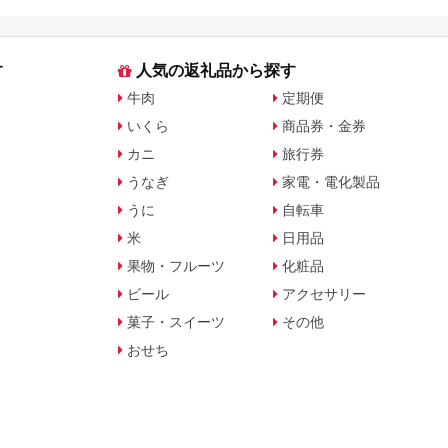
す
人気の返礼品から探す
牛肉
定期便
いくら
商品券・金券
カニ
旅行券
うなぎ
家電・電化製品
うに
自転車
米
日用品
果物・フルーツ
化粧品
ビール
アクセサリー
菓子・スイーツ
その他
おせち