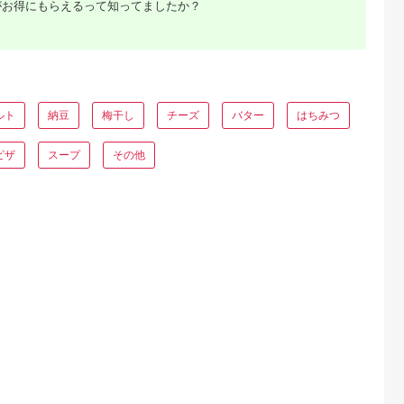
がお得にもらえるって知ってましたか？
典：ふるラボ
出典：ふるさとプレミ
出典：ふるなび
出典：ふるな
アム
松島市
福岡県 糸島市
京都 府京都市
茨城県 神栖市
菜スープ 3
糸島産 天然 真鯛 と
【京都 味の顔見世】
大トロさば文化干し 
蔵 和風スー
野菜 の 本格 スープ 8
簡単・便利な混ぜご飯
枚 鯖 干物 さば
ープ トマト
食入 《糸島》【徳栄
の素！おうちごはんシ
5.0
5.0
5.0
5.0
ウチ レトル
丸】 [APD005] スー
リーズ12
ルト
納豆
梅干し
チーズ
バター
はちみつ
2,000
18,000
20,000
11,000
アップ 10種
プ レトルト 高級 詰め
円
寄付金額:
円
寄付金額:
円
寄付金額:
円
プ 11種の
合わせ 真鯛 鯛 野菜
 トマト 時
ギフト 贈答
ピザ
スープ
その他
ーリングス
食品 宮城
市 【C】
るさと納