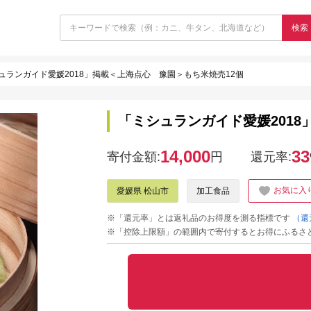
検索
ュランガイド愛媛2018」掲載＜上海点心 豫園＞もち米焼売12個
「ミシュランガイド愛媛2018
14,000
33
寄付金額:
円
還元率:
お気に入
愛媛県 松山市
加工食品
※「還元率」とは返礼品のお得度を測る指標です
（還
※「控除上限額」の範囲内で寄付するとお得にふるさ