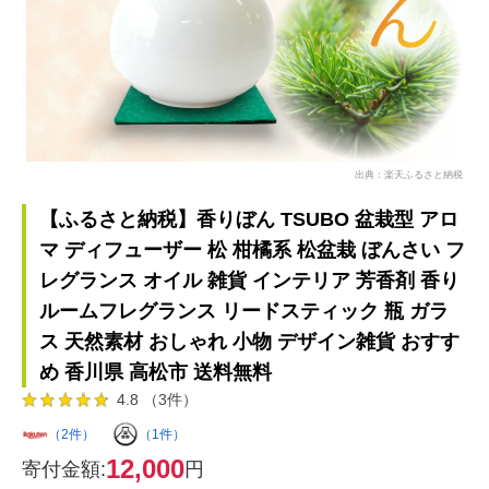
出典：楽天ふるさと納税
【ふるさと納税】香りぼん TSUBO 盆栽型 アロ
マ ディフューザー 松 柑橘系 松盆栽 ぼんさい フ
レグランス オイル 雑貨 インテリア 芳香剤 香り
ルームフレグランス リードスティック 瓶 ガラ
ス 天然素材 おしゃれ 小物 デザイン雑貨 おすす
め 香川県 高松市 送料無料
4.8 （3件）
（2件）
（1件）
12,000
寄付金額:
円