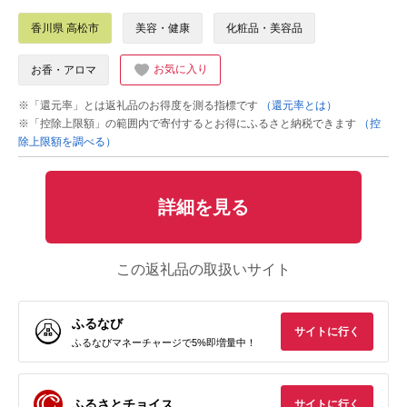
香川県 高松市
美容・健康
化粧品・美容品
お気に入り
お香・アロマ
※「還元率」とは返礼品のお得度を測る指標です
（還元率とは）
※「控除上限額」の範囲内で寄付するとお得にふるさと納税できます
（控
除上限額を調べる）
詳細を見る
この返礼品の取扱いサイト
ふるなび
サイトに行く
ふるなびマネーチャージで5%即増量中！
ふるさとチョイス
サイトに行く