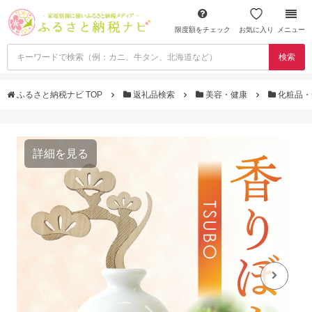
限度額をチェック
お気に入り
メニュー
検索
ふるさと納税ナビ TOP
返礼品検索
美容・健康
化粧品・
詳細を見る