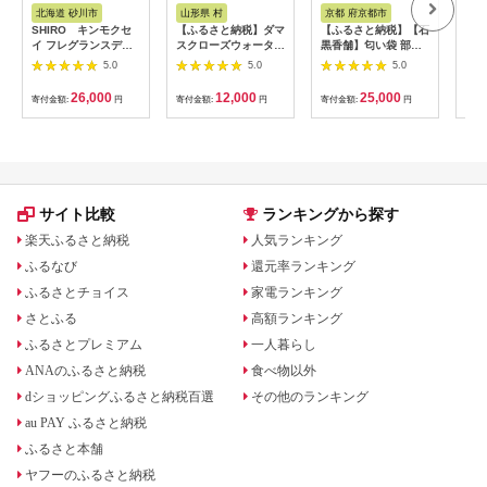
税
税
北海道 砂川市
山形県 村
京都 府京都市
兵
SHIRO キンモクセ
【ふるさと納税】ダマ
【ふるさと納税】【石
【ふ
イ フレグランスディ
スクローズウォーター
黒香舗】匂い袋 部屋
ラベ
フューザーキット(容
250mL 山形県村山市
用 置き型巾着大 〈ピ
セッ
5.0
5.0
5.0
器+詰め替え用リキッ
産 薔薇 バラ bj-
ンク〉 | 京都 匂い袋
ド+スティック 3点セ
rwxxx250
香り 置き型 巾着 伝統
26,000
12,000
25,000
寄付金額:
円
寄付金額:
円
寄付金額:
円
寄付
ット) 300mL 3ヶ月目
老舗 ギフト お祝い 内
安 [01753]
祝い 石黒香舗 京都府
京都市
サイト比較
ランキングから探す
楽天ふるさと納税
人気ランキング
ふるなび
還元率ランキング
ふるさとチョイス
家電ランキング
さとふる
高額ランキング
ふるさとプレミアム
一人暮らし
ANAのふるさと納税
食べ物以外
dショッピングふるさと納税百選
その他のランキング
au PAY ふるさと納税
ふるさと本舗
ヤフーのふるさと納税