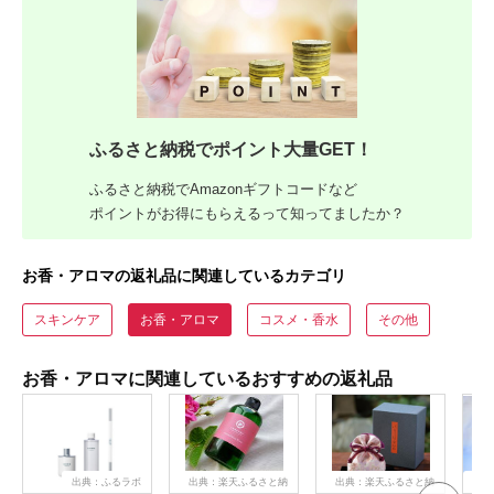
ふるさと納税でポイント大量GET！
ふるさと納税でAmazonギフトコードなど
ポイントがお得にもらえるって知ってましたか？
お香・アロマの返礼品に関連しているカテゴリ
スキンケア
お香・アロマ
コスメ・香水
その他
お香・アロマに関連しているおすすめの返礼品
出典：ふるラボ
出典：楽天ふるさと納
出典：楽天ふるさと納
出