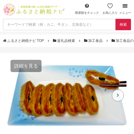
限度額をチェック
お気に入り
メニュー
検索
ふるさと納税ナビ TOP
返礼品検索
加工食品
加工食品の
詳細を見る