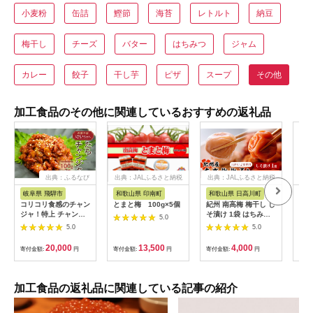
小麦粉
缶詰
鰹節
海苔
レトルト
納豆
梅干し
チーズ
バター
はちみつ
ジャム
カレー
餃子
干し芋
ピザ
スープ
その他
加工食品のその他に関連しているおすすめの返礼品
出典：ふるなび
出典：JALふるさと納税
出典：JALふるさと納税
岐阜県 飛騨市
和歌山県 印南町
和歌山県 日高川町
大
コリコリ食感のチャン
とまと梅 100g×5個
紀州 南高梅 梅干し し
【お
ジャ！特上 チャンジ
そ漬け 1袋 はちみつ
ムチ 甘
5.0
ャ たら タラ おつまみ
1袋 送料無料 メール
セッ
5.0
5.0
珍味 おかず 韓国食品
便 ご家庭用 無選別
かわ
唐辛子[GL002]
《30営業日以内に発
20,000
13,500
4,000
寄付金額:
円
寄付金額:
円
寄付金額:
円
寄付
送予定(土日祝日除
く)》和歌山県 日高川
町 しそ梅 はちみつ梅
加工食品の返礼品に関連している記事の紹介