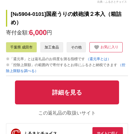
出典：ふるさとチョイス
[№5904-0101]国産うりの鉄砲漬２本入（箱詰
め）
6,000
寄付金額:
円
お気に入り
千葉県 成田市
加工食品
その他
※「還元率」とは返礼品のお得度を測る指標です
（還元率とは）
※「控除上限額」の範囲内で寄付するとお得にふるさと納税できます
（控
除上限額を調べる）
詳細を見る
この返礼品の取扱いサイト
ふるさとチョイス
サイトに行く