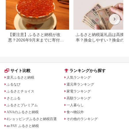
【要注意】ふるさと納税が改
ふるさと納税返礼品は高換金
悪？2026年9月末までに寄付し
率？換金しやすい？換金の可
ないと損する可能性大｜10月か
について
らの制度変更を解説
サイト比較
ランキングから探す
楽天ふるさと納税
人気ランキング
ふるなび
還元率ランキング
ふるさとチョイス
家電ランキング
さとふる
高額ランキング
ふるさとプレミアム
一人暮らし
ANAのふるさと納税
食べ物以外
dショッピングふるさと納税百選
その他のランキング
au PAY ふるさと納税