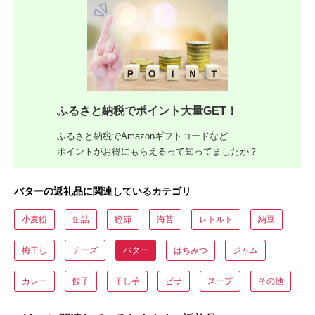
ふるさと納税でポイント大量GET！
ふるさと納税でAmazonギフトコードなど
ポイントがお得にもらえるって知ってましたか？
バターの返礼品に関連しているカテゴリ
小麦粉
缶詰
鰹節
海苔
レトルト
納豆
梅干し
チーズ
バター
はちみつ
ジャム
カレー
餃子
干し芋
ピザ
スープ
その他