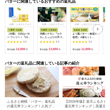
バターに関連しているおすすめの返礼品
出典：ふるさとチョイ
出典：ふるさとチョイ
出典：ふるさとチョイ
出
ス
ス
ス
三重県 大紀町
沖縄県 大宜味村
北海道 音更町
北
（冷蔵） 大内山バタ
沖縄シナモン『カラ
よつ葉バター（食塩不
｢よ
ー ワンツー！『200
キ』たっぷりの手づく
使用） 6個セット
いよ
ｇ×2個＆300ｇ×1
り無添加カラキソイミ
【A97】 食塩不使用
セッ
5.0
5.0
5.0
個』 恵みに感謝 松田
ルクキャラメル
バター 北海道
商店 ／ 手造り バター
12,000
13,000
11,000
寄付金額:
円
寄付金額:
円
寄付金額:
円
寄付
セット ふるさと納税
三重県 大紀町
バターの返礼品に関連している記事の紹介
ふるさと納税「バター」返礼品
【2026年版】楽天ふるさと
の還元率ランキング！人気ブラ
還元率ランキング｜高還元率