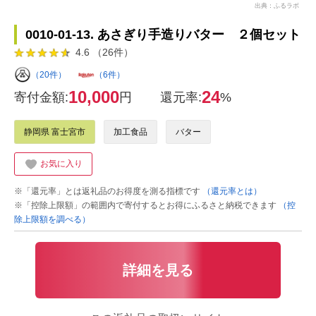
出典：ふるラボ
0010-01-13. あさぎり手造りバター ２個セット
4.6 （26件）
（20件）
（6件）
10,000
24
寄付金額:
円
還元率:
%
静岡県 富士宮市
加工食品
バター
お気に入り
※「還元率」とは返礼品のお得度を測る指標です
（還元率とは）
※「控除上限額」の範囲内で寄付するとお得にふるさと納税できます
（控
除上限額を調べる）
詳細を見る