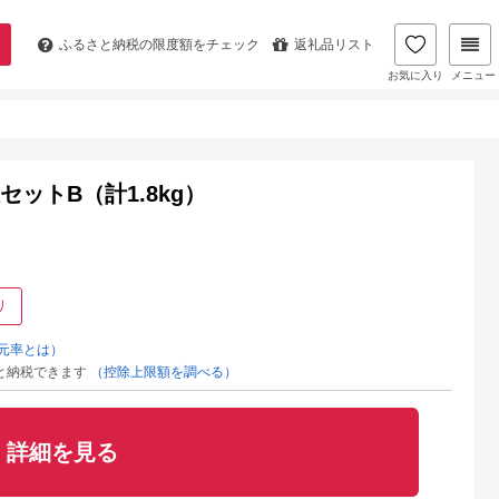
ふるさと納税の
限度額をチェック
返礼品リスト
お気に入り
メニュー
ットB（計1.8kg）
り
元率とは）
と納税できます
（控除上限額を調べる）
詳細を見る