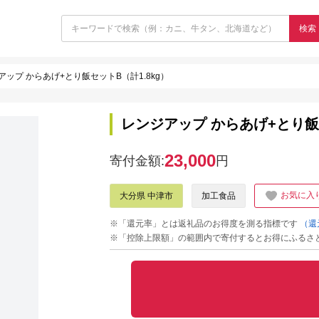
検索
アップ からあげ+とり飯セットB（計1.8kg）
レンジアップ からあげ+とり飯セ
23,000
寄付金額:
円
お気に入
大分県 中津市
加工食品
※「還元率」とは返礼品のお得度を測る指標です
（還
※「控除上限額」の範囲内で寄付するとお得にふるさ