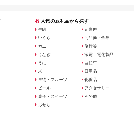
す
人気の返礼品から探す
牛肉
定期便
いくら
商品券・金券
カニ
旅行券
うなぎ
家電・電化製品
うに
自転車
米
日用品
果物・フルーツ
化粧品
ビール
アクセサリー
菓子・スイーツ
その他
おせち