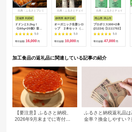
出典：ふるさとプレミ
出典：ふるさとチョイ
出典：ふるさとチョイ
アム
ス
ス
宮城県 利府町
静岡県 南伊豆町
岡山県 津山市
ドドンと3.2kg！
オーガニック生姜シロ
プロポリス300×2本
《160g×20個》昔懐
ップ ２本セット（プ
(21224)【1111702】
かしいデミグラスソー
レーン） 【 生姜 健
5.0
5.0
5.0
スハンバーグ 肉 洋食
康 ジンジャーシロッ
16,000
10,000
47,000
簡単 大容量 湯煎 湯せ
プ ジンジャー しょう
寄付金額:
円
寄付金額:
円
寄付金額:
円
ん 個包装 [大容量 ハ
が 生姜シロップ 】
ンバーグ 肉 おかず 惣
<H-1>
菜 個包装 簡単 湯せん
加工食品の返礼品に関連している記事の紹介
洋食 湯煎 個別包装 小
分 お弁当 便利 お試
し]|06_thm-040601
【要注意】ふるさと納税、
ふるさと納税返礼品は
2026年9月末までに寄付し
金率？換金しやすい？
ないと損する可能性大｜10
の可否について