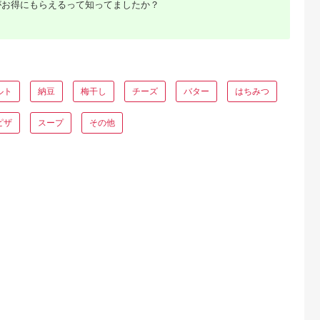
がお得にもらえるって知ってましたか？
典：ふるなび
出典：auPAYふるさと納
出典：auPAYふるさと納
出典：auPAYふるさと
税
税
串本町
千葉県 千葉市
和歌山県 上富田町
和歌山県 御坊市
干物セット】
味の素冷凍食品 ザ
紀州南高梅 梅ばーも
【和歌山県／紀州南
5点以上！
★(R)チャーハン 12
ん 850g［Kn16］
梅】紀州四季の梅 は
ひもの「おま
袋セット 冷凍食品 炒
ちみつ風味1kg（塩
5.0
5.0
5.0
5.0
シャルセッ
飯 冷凍炒飯 にんにく
約6%）
ルト
納豆
梅干し
チーズ
バター
はちみつ
0,000
22,000
12,000
15,000
】/ ひもの
焼豚 惣菜 ご飯 冷凍
円
寄付金額:
円
寄付金額:
円
寄付金額:
円
セット 個包
温めるだけ レンジ 電
一夜干し 訳あ
子レンジ 簡単 簡単料
ピザ
スープ
その他
り
理 千葉市 千葉県
A-1】
[№5346-0993]
るさと納