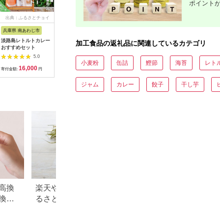
ポイント
出典：ふるさとチョイ
出典：ふるさとチョイ
出典：ふるさとパレッ
出
ス
ス
ト
兵庫県 南あわじ市
山形県 鶴岡市
鹿児島県 南さつま市
和歌山県 
淡路島レトルトカレー
A01-771 黄色い笹巻
【健康習慣】生姜のバ
【訳あり
加工食品の返礼品に関連しているカテゴリ
おすすめセット
き「庄内恵巻」 個別
ラエティセット 4種
たっぷり1
包装の冷凍ちまき10
おざきの
5.0
5.0
5.0
個 糖みつ・青きな粉
かせスペ
小麦粉
缶詰
鰹節
海苔
レト
16,000
12,500
19,000
1
付き
ト」【冷凍
寄付金額:
円
寄付金額:
円
寄付金額:
円
寄付金額:
干物 干物
装 イカ 
ジャム
カレー
餃子
干し芋
り わけあ
【ozk103
高換
楽天やふるなびで人気！ふ
青森県 板柳町のふ
換金
るさと納税「3,000円」の返
税のご紹介
礼品まとめ