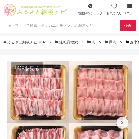
限度額をチェック
お気に入り
メニュー
検索
ふるさと納税ナビ TOP
返礼品検索
肉
豚肉
お米
詳細を見る