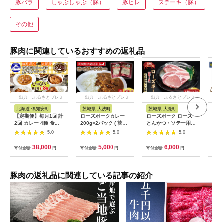
豚バラ
しゃぶしゃぶ（豚）
豚ヒレ
ステーキ（豚）
その他
豚肉に関連しているおすすめの返礼品
出典：ふるさとプレミ
出典：ふるさとプレミ
出典：ふるさとプレミ
出
アム
アム
アム
北海道 倶知安町
茨城県 大洗町
茨城県 大洗町
北
【定期便】毎月1回 計
ローズポークカレー
ローズポーク ロース
レン
2回 カレー 4種 食べ
200g×2パック ( 茨城
とんかつ・ソテー用
ひれか
比べ 8個 中辛 チキン
県共通返礼品・茨城県
約280g (140g×2枚) (
肉 
5.0
5.0
5.0
レッグ スープカレー
産 ) ブランド豚 豚肉
茨城県共通返礼品・茨
冷凍
レトルト 業務用 北海
茨城 ローズポーク カ
城県産 ) ブランド豚
00
38,000
5,000
6,000
寄付金額:
円
寄付金額:
円
寄付金額:
円
寄付
道 倶知安町 【定期
レー レトルト レトル
茨城 国産 豚肉 冷凍
便・チキンカレー・ビ
トパウチ レトルトカ
とんかつ ソテー
ーフカレー】
レー
豚肉の返礼品に関連している記事の紹介