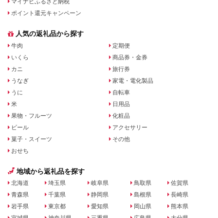
マイナビふるさと納税
ポイント還元キャンペーン
人気の返礼品から探す
牛肉
定期便
いくら
商品券・金券
カニ
旅行券
うなぎ
家電・電化製品
うに
自転車
米
日用品
果物・フルーツ
化粧品
ビール
アクセサリー
菓子・スイーツ
その他
おせち
地域から返礼品を探す
北海道
埼玉県
岐阜県
鳥取県
佐賀県
青森県
千葉県
静岡県
島根県
長崎県
岩手県
東京都
愛知県
岡山県
熊本県