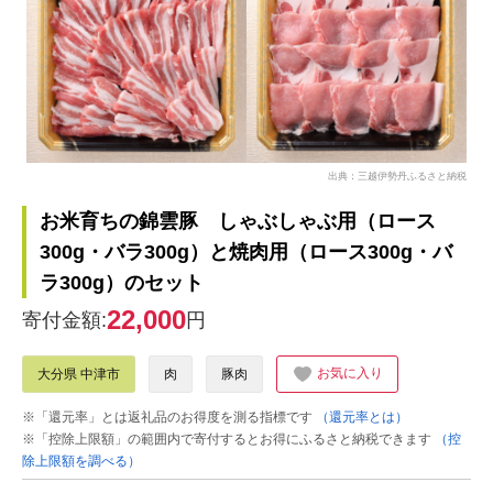
出典：三越伊勢丹ふるさと納税
お米育ちの錦雲豚 しゃぶしゃぶ用（ロース
300g・バラ300g）と焼肉用（ロース300g・バ
ラ300g）のセット
22,000
寄付金額:
円
お気に入り
大分県 中津市
肉
豚肉
※「還元率」とは返礼品のお得度を測る指標です
（還元率とは）
※「控除上限額」の範囲内で寄付するとお得にふるさと納税できます
（控
除上限額を調べる）