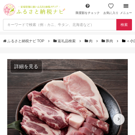
限度額をチェック
お気に入り
メニュー
検索
ふるさと納税ナビ TOP
返礼品検索
肉
豚肉
＜小
詳細を見る