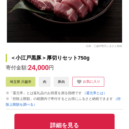
出典：三越伊勢丹ふるさと納税
＜小江戸黒豚＞厚切りセット750g
24,000
寄付金額:
円
お気に入り
埼玉県 川越市
肉
豚肉
※「還元率」とは返礼品のお得度を測る指標です
（還元率とは）
※「控除上限額」の範囲内で寄付するとお得にふるさと納税できます
（控
除上限額を調べる）
詳細を見る