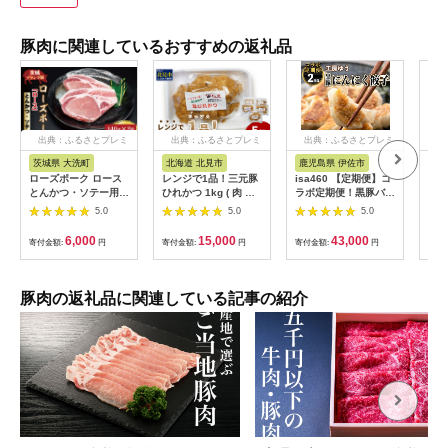
豚肉に関連しているおすすめの返礼品
出典：ふるさとプレミ
出典：ふるさとプレミ
出典：ふるさとプレミ
出
アム
アム
アム
茨城県 大洗町
北海道 北見市
鹿児島県 伊佐市
茨
ローズポーク ロース
レンジで1品！三元豚
isa460 【定期便】コ
【ふ
とんかつ・ソテー用
ひれかつ 1kg ( 肉 豚
ラボ定期便！黒豚バラ
県銘
約280g (140g×2枚) (
肉 ヒレ 揚げ物 総菜
エティー定期便 (全3
き」
5.0
5.0
5.0
茨城県共通返礼品・茨
冷凍 簡単調理 )【136-
回) 定期便 コラボ定期
かつ
城県産 ) ブランド豚
0072】
便 黒豚 豚 ぶた ロー
( 1
6,000
15,000
43,000
寄付金額:
円
寄付金額:
円
寄付金額:
円
寄付
茨城 国産 豚肉 冷凍
ス バラ スライス 生餃
ク 
とんかつ ソテー
子 冷凍食品 おつまみ
品)
惣菜 簡単調理 【サン
三元
キョーミート株式会
豚肉の返礼品に関連している記事の紹介
社・工房ゆう】