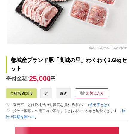
出典：三越伊勢丹ふるさと納税
都城産ブランド豚「高城の里」わくわく3.6kgセ
ット
25,000
寄付金額:
円
お気に入り
宮崎県 都城市
肉
豚肉
※「還元率」とは返礼品のお得度を測る指標です
（還元率とは）
※「控除上限額」の範囲内で寄付するとお得にふるさと納税できます
（控
除上限額を調べる）