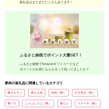
返礼品はまだまだたくさんあります！
ふるさと納税でポイント大量GET！
ふるさと納税でAmazonギフトコードなど
ポイントがお得にもらえるって知ってましたか？
豚肉の返礼品に関連しているカテゴリ
豚ホルモン
豚もも肉
焼肉（豚）
すき焼き（豚）
豚バラ
しゃぶしゃぶ（豚）
豚ヒレ
ステーキ（豚）