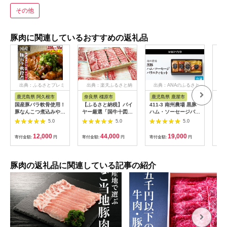
その他
豚肉に関連しているおすすめの返礼品
出典：ふるさとプレミ
出典：楽天ふるさと納
出典：ANAのふるさと
アム
税
納税
鹿児島県 阿久根市
奈良県 橿原市
鹿児島県 鹿屋市
山
国産豚バラ軟骨使用！
【ふるさと納税】バイ
411-3 南州農場 黒豚
豚肉
豚なんこつ煮込みやわ
ヤー厳選「国牛十図」
ハム・ソーセージバラ
しゃ
らか仕上げ(計2.2kg・
の銘牛・大和牛（やま
エティセット（NN-
ク 
5.0
5.0
5.0
220g×10袋)国産 豚肉
とうし）（牝牛）すき
3837） KN005-008
産
ばら なんこつ ナンコ
焼き用700g（ロース
12,000
44,000
19,000
寄付金額:
円
寄付金額:
円
寄付金額:
円
寄付
ツ おかず 簡単調理 煮
または肩ロース）
込み料理 湯煎 レンジ
パック【スターゼン】
akn031-04
豚肉の返礼品に関連している記事の紹介