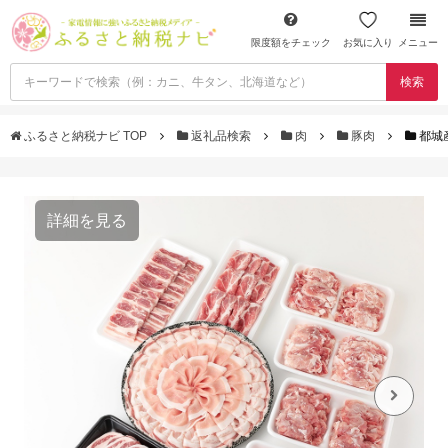
限度額をチェック
お気に入り
メニュー
検索
ふるさと納税ナビ TOP
返礼品検索
肉
豚肉
都城
詳細を見る