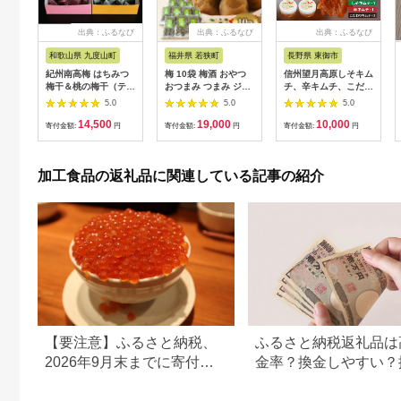
出典：ふるなび
出典：ふるなび
出典：ふるなび
和歌山県 九度山町
福井県 若狭町
長野県 東御市
紀州南高梅 はちみつ
梅 10袋 梅酒 おやつ
信州望月高原しそキム
梅干＆桃の梅干（テト
おつまみ つまみ ジャ
チ、辛キムチ、こだわ
ラピロー）各12個入
ム 梅
りキムチ3種セット |
5.0
5.0
5.0
り【US11】
国産キムチ 白菜キム
14,500
19,000
10,000
チ 発酵食品 漬物 信州
寄付金額:
円
寄付金額:
円
寄付金額:
円
キムチ 自家製キムチ
国産キムチ
加工食品の返礼品に関連している記事の紹介
【要注意】ふるさと納税、
ふるさと納税返礼品は
2026年9月末までに寄付し
金率？換金しやすい？
ないと損する可能性大｜10
の可否について