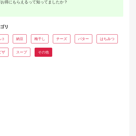
がお得にもらえるって知ってましたか？
典：ふるなび
出典：ふるなび
出典：ふるなび
出典：ふるな
古座川町
静岡県 焼津市
岐阜県 下呂市
和歌山県 印南町
べ比べセッ
a10-615 まぐろ か
飛騨のお漬物 5種類セ
梅干し うす味梅干
ゴリ
（700g×2
つお 佃煮 詰合せ 鮪
ット【15-2】
1.5kg 塩分約8%
（しそ風味・
鰹 5種
【和歌山産】印南町
5.0
5.0
5.0
5.0
nm800-
ルト
納豆
梅干し
チーズ
バター
はちみつ
8,000
11,000
9,000
18,000
円
寄付金額:
円
寄付金額:
円
寄付金額:
円
ピザ
スープ
その他
るさと納