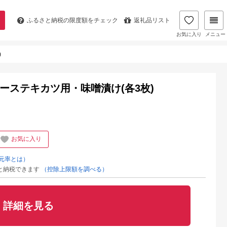
ふるさと納税の
限度額をチェック
返礼品リスト
お気に入り
メニュー
)
ーステキカツ用・味噌漬け(各3枚)
お気に入り
元率とは）
と納税できます
（控除上限額を調べる）
詳細を見る