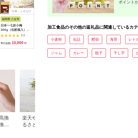
ポイント
出典：ふるなび
出典：ふるなび
出典：ふるなび
出
福岡県 八女市
大阪府 松原市
福島県 南相馬市
和歌山県 
日本一七折小梅
チャンジャ 300g
あん肝のみそ漬
梅干し 食
加工食品のその他の返礼品に関連しているカテ
300g（化粧箱入）
100g×3 チャンジャ
27g×3個 | あんこう
ト 1.4kg
011-002
鮟鱇 あん肝 漬物 香の
種）大粒
5.0
5.0
5.0
蔵
うす味）【i
小麦粉
缶詰
鰹節
海苔
レト
10,000
7,000
12,000
1
4C】
寄付金額:
円
寄付金額:
円
寄付金額:
円
寄付金額:
ジャム
カレー
餃子
干し芋
高換
楽天やふるなびで人気！ふ
青森県 板柳町のふ
換金
るさと納税「3,000円」の返
税のご紹介
礼品まとめ