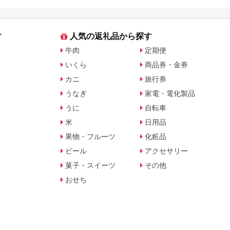
す
人気の返礼品から探す
牛肉
定期便
いくら
商品券・金券
カニ
旅行券
うなぎ
家電・電化製品
うに
自転車
米
日用品
果物・フルーツ
化粧品
ビール
アクセサリー
菓子・スイーツ
その他
おせち