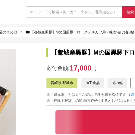
検索
品のその他
【都城産黒豚】Mの国黒豚下ローステキカツ用・味噌漬け(各3枚
【都城産黒豚】Mの国黒豚下ロ
17,000
寄付金額:
円
宮崎県 都城市
加工食品
その他
※「還元率」とは返礼品のお得度を測る指標です
（還
※「控除上限額」の範囲内で寄付するとお得にふるさ