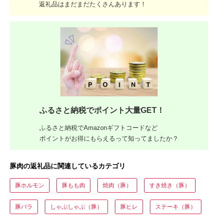
返礼品はまだまだたくさんあります！
ふるさと納税でポイント大量GET！
ふるさと納税でAmazonギフトコードなど
ポイントがお得にもらえるって知ってましたか？
豚肉の返礼品に関連しているカテゴリ
豚ホルモン
豚もも肉
焼肉（豚）
すき焼き（豚）
豚バラ
しゃぶしゃぶ（豚）
豚ヒレ
ステーキ（豚）