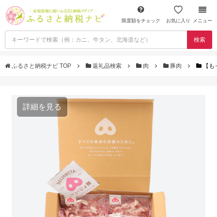
限度額をチェック
お気に入り
メニュー
検索
ふるさと納税ナビ TOP
返礼品検索
肉
豚肉
【も
詳細を見る