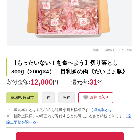
出典：三越伊勢丹ふるさと納税
【もったいない！を食べよう】切り落とし
800g（200g×4） 目利きの肉《だいじょ豚》
12,000
31
寄付金額:
円
還元率:
%
お気に入り
茨城県 鉾田市
肉
豚肉
※「還元率」とは返礼品のお得度を測る指標です
（還元率とは）
※「控除上限額」の範囲内で寄付するとお得にふるさと納税できます
（控
除上限額を調べる）