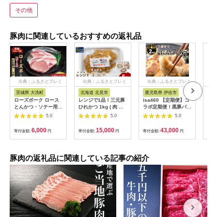
その他
豚肉に関連しているおすすめの返礼品
出典：ふるさとプレミ
出典：ふるさとプレミ
出典：ふるさとプレミ
出
アム
アム
アム
茨城県 大洗町
北海道 北見市
鹿児島県 伊佐市
茨
ローズポーク ロース
レンジで1品！三元豚
isa460 【定期便】コ
【ふ
とんかつ・ソテー用
ひれかつ 1kg ( 肉 豚
ラボ定期便！黒豚バラ
県銘
約280g (140g×2枚) (
肉 ヒレ 揚げ物 総菜
エティー定期便 (全3
き」
5.0
5.0
5.0
茨城県共通返礼品・茨
冷凍 簡単調理 )【136-
回) 定期便 コラボ定期
かつ
城県産 ) ブランド豚
0072】
便 黒豚 豚 ぶた ロー
( 1
6,000
15,000
43,000
寄付金額:
円
寄付金額:
円
寄付金額:
円
寄付
茨城 国産 豚肉 冷凍
ス バラ スライス 生餃
ク 
とんかつ ソテー
子 冷凍食品 おつまみ
品)
惣菜 簡単調理 【サン
三元
キョーミート株式会
豚肉の返礼品に関連している記事の紹介
社・工房ゆう】