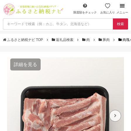
限度額をチェック
お気に入り
メニュー
検索
ふるさと納税ナビ TOP
返礼品検索
肉
豚肉
肉塊
詳細を見る