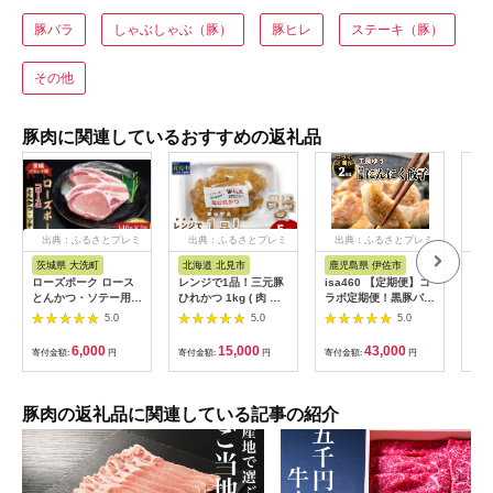
豚バラ
しゃぶしゃぶ（豚）
豚ヒレ
ステーキ（豚）
その他
豚肉に関連しているおすすめの返礼品
出典：ふるさとプレミ
出典：ふるさとプレミ
出典：ふるさとプレミ
出
アム
アム
アム
茨城県 大洗町
北海道 北見市
鹿児島県 伊佐市
茨
ローズポーク ロース
レンジで1品！三元豚
isa460 【定期便】コ
【ふ
とんかつ・ソテー用
ひれかつ 1kg ( 肉 豚
ラボ定期便！黒豚バラ
県銘
約280g (140g×2枚) (
肉 ヒレ 揚げ物 総菜
エティー定期便 (全3
き」
5.0
5.0
5.0
茨城県共通返礼品・茨
冷凍 簡単調理 )【136-
回) 定期便 コラボ定期
かつ
城県産 ) ブランド豚
0072】
便 黒豚 豚 ぶた ロー
( 1
6,000
15,000
43,000
寄付金額:
円
寄付金額:
円
寄付金額:
円
寄付
茨城 国産 豚肉 冷凍
ス バラ スライス 生餃
ク 
とんかつ ソテー
子 冷凍食品 おつまみ
品)
惣菜 簡単調理 【サン
三元
キョーミート株式会
豚肉の返礼品に関連している記事の紹介
社・工房ゆう】