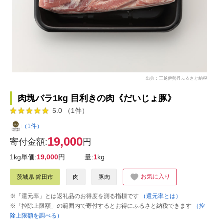
出典：三越伊勢丹ふるさと納税
肉塊バラ1kg 目利きの肉《だいじょ豚》
5.0 （1件）
（1件）
19,000
寄付金額:
円
1kg単価:
19,000
円
量:
1
kg
お気に入り
茨城県 鉾田市
肉
豚肉
※「還元率」とは返礼品のお得度を測る指標です
（還元率とは）
※「控除上限額」の範囲内で寄付するとお得にふるさと納税できます
（控
除上限額を調べる）