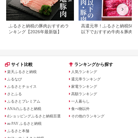
ふるさと納税の豚肉おすすめラ
高還元率！ふるさと納税500
ンキング【2026年最新版】
以下でおすすめ牛肉＆豚肉ラ
キング！
サイト比較
ランキングから探す
楽天ふるさと納税
人気ランキング
ふるなび
還元率ランキング
ふるさとチョイス
家電ランキング
さとふる
高額ランキング
ふるさとプレミアム
一人暮らし
ANAのふるさと納税
食べ物以外
dショッピングふるさと納税百選
その他のランキング
au PAY ふるさと納税
ふるさと本舗