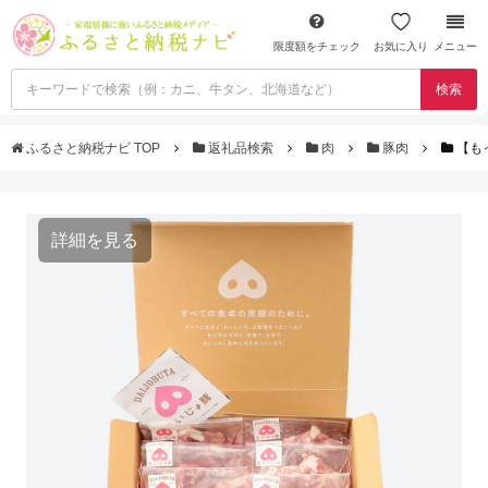
限度額をチェック
お気に入り
メニュー
検索
ふるさと納税ナビ TOP
返礼品検索
肉
豚肉
【も
詳細を見る