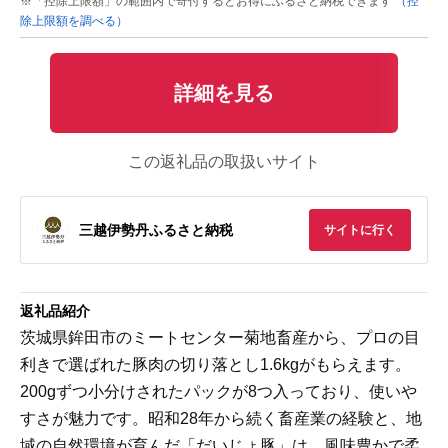
※「控除上限額」の範囲内で寄付するとお得にふるさと納税できます
（控
除上限額を調べる）
詳細を見る
この返礼品の取扱いサイト
三越伊勢丹ふるさと納税
サイトに行く
返礼品紹介
茨城県鉾田市のミートセンター菊地畜産から、プロの目
利きで選ばれた豚肉の切り落とし1.6kgがもらえます。
200gずつ小分けされたパックが8つ入っており、使いや
すさが魅力です。昭和28年から続く畜産業の経験と、地
域の自然環境が育んだ「だいじょ豚」は、風味豊かで柔