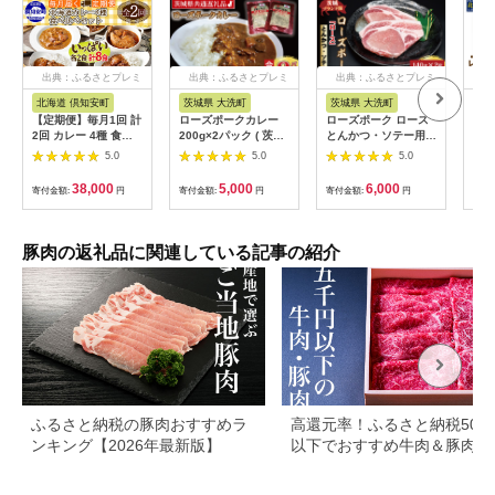
出典：ふるさとプレミ
出典：ふるさとプレミ
出典：ふるさとプレミ
出
アム
アム
アム
北海道 倶知安町
茨城県 大洗町
茨城県 大洗町
北
【定期便】毎月1回 計
ローズポークカレー
ローズポーク ロース
レン
2回 カレー 4種 食べ
200g×2パック ( 茨城
とんかつ・ソテー用
ひれか
比べ 8個 中辛 チキン
県共通返礼品・茨城県
約280g (140g×2枚) (
肉 
5.0
5.0
5.0
レッグ スープカレー
産 ) ブランド豚 豚肉
茨城県共通返礼品・茨
冷凍
レトルト 業務用 北海
茨城 ローズポーク カ
城県産 ) ブランド豚
00
38,000
5,000
6,000
寄付金額:
円
寄付金額:
円
寄付金額:
円
寄付
道 倶知安町 【定期
レー レトルト レトル
茨城 国産 豚肉 冷凍
便・チキンカレー・ビ
トパウチ レトルトカ
とんかつ ソテー
ーフカレー】
レー
豚肉の返礼品に関連している記事の紹介
ふるさと納税の豚肉おすすめラ
高還元率！ふるさと納税500
ンキング【2026年最新版】
以下でおすすめ牛肉＆豚肉ラ
キング！