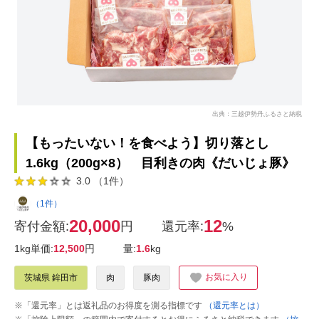
出典：三越伊勢丹ふるさと納税
【もったいない！を食べよう】切り落とし
1.6kg（200g×8） 目利きの肉《だいじょ豚》
3.0 （1件）
（1件）
20,000
12
寄付金額:
円
還元率:
%
1kg単価:
12,500
円
量:
1.6
kg
お気に入り
茨城県 鉾田市
肉
豚肉
※「還元率」とは返礼品のお得度を測る指標です
（還元率とは）