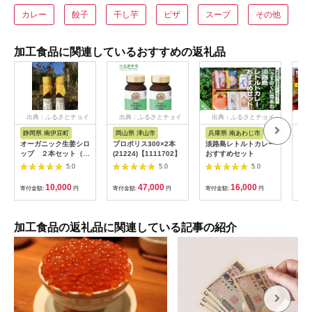
カレー
餃子
干し芋
ピザ
スープ
その他
加工食品に関連しているおすすめの返礼品
出典：ふるさとチョイ
出典：ふるさとチョイ
出典：ふるさとチョイ
出
ス
ス
ス
静岡県 南伊豆町
岡山県 津山市
兵庫県 南あわじ市
山
オーガニック生姜シロ
プロポリス300×2本
淡路島レトルトカレー
A0
ップ ２本セット（プ
(21224)【1111702】
おすすめセット
き「
レーン） 【 生姜 健
包装
5.0
5.0
5.0
康 ジンジャーシロッ
個 
プ ジンジャー しょう
付き
10,000
47,000
16,000
寄付金額:
円
寄付金額:
円
寄付金額:
円
寄付
が 生姜シロップ 】
<H-1>
加工食品の返礼品に関連している記事の紹介