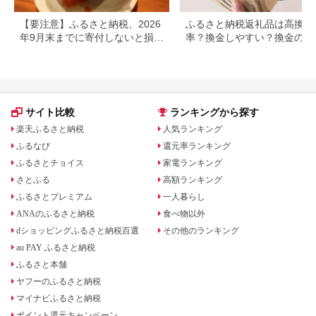
【要注意】ふるさと納税、2026
ふるさと納税返礼品は高換金
年9月末までに寄付しないと損す
率？換金しやすい？換金の可
る可能性大｜10月からの制度変
について
更を解説
サイト比較
ランキングから探す
楽天ふるさと納税
人気ランキング
ふるなび
還元率ランキング
ふるさとチョイス
家電ランキング
さとふる
高額ランキング
ふるさとプレミアム
一人暮らし
ANAのふるさと納税
食べ物以外
dショッピングふるさと納税百選
その他のランキング
au PAY ふるさと納税
ふるさと本舗
ヤフーのふるさと納税
マイナビふるさと納税
ポイント還元キャンペーン