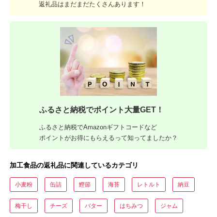
返礼品はまだまだたくさんあります！
ふるさと納税でポイント大量GET！
ふるさと納税でAmazonギフトコードなど
ポイントがお得にもらえるって知ってましたか？
加工食品の返礼品に関連しているカテゴリ
小麦粉
缶詰
鰹節
海苔
レトルト
納豆
梅干し
チーズ
バター
はちみつ
ジャム