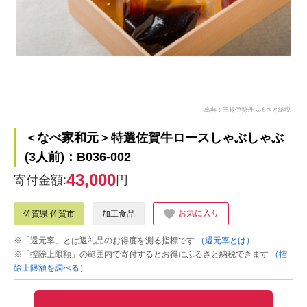
出典：三越伊勢丹ふるさと納税
＜なべ家和元＞特選佐賀牛ロースしゃぶしゃぶ
(3人前)：B036-002
43,000
寄付金額:
円
お気に入り
佐賀県 佐賀市
加工食品
※「還元率」とは返礼品のお得度を測る指標です
（還元率とは）
※「控除上限額」の範囲内で寄付するとお得にふるさと納税できます
（控
除上限額を調べる）