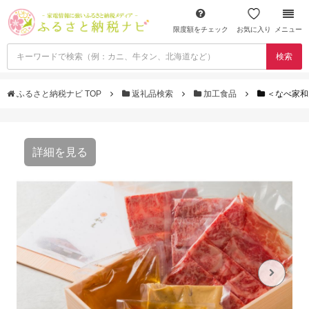
限度額をチェック
お気に入り
メニュー
検索
ふるさと納税ナビ TOP
返礼品検索
加工食品
＜なべ家和
詳細を見る