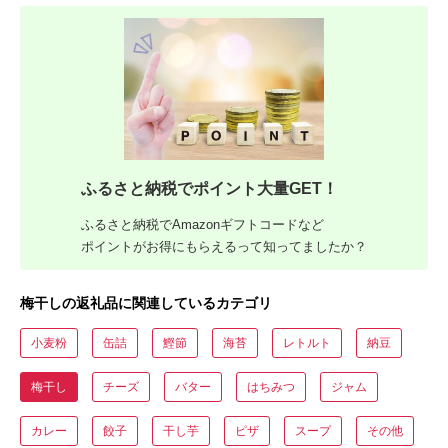
ふるさと納税でポイント大量GET！
ふるさと納税でAmazonギフトコードなど
ポイントがお得にもらえるって知ってましたか？
梅干しの返礼品に関連しているカテゴリ
小麦粉
缶詰
鰹節
海苔
レトルト
納豆
梅干し
チーズ
バター
はちみつ
ジャム
カレー
餃子
干し芋
ピザ
スープ
その他