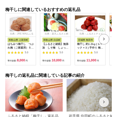
梅干しに関連しているおすすめの返礼品
出典：JRE MALLふる
出典：楽天ふるさと納
出典：ふるさとチョイ
出
さと納税
税
ス
和歌山県 上富田町
和歌山県 白浜町
宮城県 角田市
和
はちみつ梅干し つぶ
【ふるさと納税】無添
梅干し 約1.2kg ( 1パ
なか
れ梅（ご家庭用）５０
加 しそ梅 しょっぱ
ック × 3 ) 手作り 梅干
(8
０ｇ《紀州南高梅》
い（食べごろLサイズ
うめぼし うめ干し 塩
味と
5.0
5.0
5.0
800g）紀州南高梅
分 すっぱい 熱中症対
塩分
【梅農家手づくり梅
策 お試し お取り寄せ
8,000
10,000
11,000
寄付金額:
円
寄付金額:
円
寄付金額:
円
寄付
干】 | 和歌山県 白浜
国産 人気 おすすめ 宮
町 和歌山 取り寄せ お
城 家庭用
取り寄せ グルメ お取
り寄せグルメ ご当地
梅干しの返礼品に関連している記事の紹介
グルメ 梅 うめ ウメ
梅干 梅干し 漬け物 漬
物 紀州
ふるさと納税「梅干し」返礼品
岩手県 住田町のふるさと納