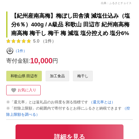
出典：ふるさとチョイス
【紀州産南高梅】梅ぼし田舎漬 減塩仕込み（塩
分6％）400g / A級品 和歌山 田辺市 紀州南高梅
南高梅 梅干し 梅干 梅 減塩 塩分控えめ 塩分6%
5.0 （1件）
（1件）
10,000
寄付金額:
円
和歌山県 田辺市
加工食品
梅干し
お気に入り
※「還元率」とは返礼品のお得度を測る指標です
（還元率とは）
※「控除上限額」の範囲内で寄付するとお得にふるさと納税できます
（控
除上限額を調べる）
詳細を見る