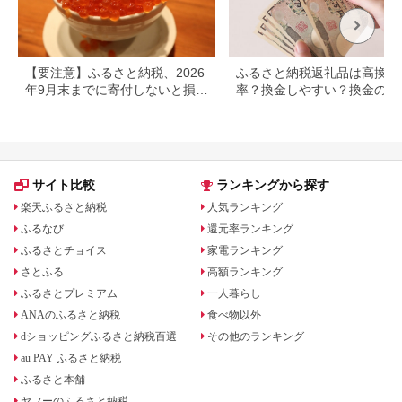
【要注意】ふるさと納税、2026
ふるさと納税返礼品は高換金
年9月末までに寄付しないと損す
率？換金しやすい？換金の可
る可能性大｜10月からの制度変
について
更を解説
サイト比較
ランキングから探す
楽天ふるさと納税
人気ランキング
ふるなび
還元率ランキング
ふるさとチョイス
家電ランキング
さとふる
高額ランキング
ふるさとプレミアム
一人暮らし
ANAのふるさと納税
食べ物以外
dショッピングふるさと納税百選
その他のランキング
au PAY ふるさと納税
ふるさと本舗
ヤフーのふるさと納税