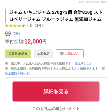
出典：auPAYふるさと納税
ジャム いちごジャム 270g×3個 合計810g スト
ロベリージャム フルーツジャム 無添加ジャム
4.5 （3件）
（3件）
12,000
寄付金額:
円
お気に入り
佐賀県 鳥栖市
加工食品
※「還元率」とは返礼品のお得度を測る指標です
（還元率とは）
※「控除上限額」の範囲内で寄付するとお得にふるさと納税できます
（控
除上限額を調べる）
詳細を見る
この返礼品の取扱いサイト