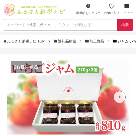
限度額をチェック
お気に入り
メニュー
検索
ふるさと納税ナビ TOP
返礼品検索
加工食品
ジャム いち
詳細を見る