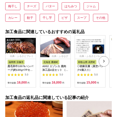
梅干し
チーズ
バター
はちみつ
ジャム
カレー
餃子
干し芋
ピザ
スープ
その他
加工食品に関連しているおすすめの返礼品
出典：ふるさとプレミ
出典：ふるなび
出典：ふるさとパレッ
出
アム
ト
福岡県 宗像市
北海道 鷹栖町
和歌山県 高野町
北
黒毛和牛100％ハンバ
A002 エゾシカ 鹿肉
◇胡麻豆腐（真空パッ
ーグ(約130g×7Pセッ
加工品4点セット （
ク6個入り）
ト)【魚住商店】
肩ローススライス エ
5.0
5.0
5.0
_HA1521
ゾ鹿ジャーキー スモ
ークハムか生ハムのい
16,000
16,000
15,000
寄付金額:
円
寄付金額:
円
寄付金額:
円
寄付
ずれか ソーセージか
ベーコンのいずれか
） 北海道 鷹栖町 ロー
ス もも肉 使用 高たん
加工食品の返礼品に関連している記事の紹介
ぱく 低脂肪 山恵 鹿肉
ジビエ