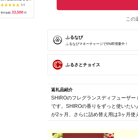
散策＋魚介料理屋「た
Callaway オデッセイ
クス レギュラー丈 シ
んごバター 
5.0
5.0
5.0
いこばし」お食事券セ
MICROHINGE パター
ョート丈 ソックス
個 信州産
33,500
160,000
13,000
1
ット（2名様分）
キャロウェイ ゴルフ
1~2足セット ブラッ
用 沖縄県
寄付金額:
円
寄付金額:
円
寄付金額:
円
寄付金額:
クラブ ODYSSEY キ
ク ホワイト グレー キ
可 ふるさ
この
ャロウェイゴルフ キ
ャロウェイ メンズ ス
リッチな 
ャロウェイゴルフクラ
ポーツ ゴルフ 健康 メ
ム 長野県
ブ パターゴルフ 右用
ーカー 靴下 ゴルフ用
[1050]
メンズ おすすめ
品 大阪府 松原市
ふるなび
ふるなびマネーチャージで5%即増量中！
ふるさとチョイス
返礼品紹介
SHIROのフレグランスディフューザ
です。SHIROの香りをずっと使いた
が2ヶ月、さらに詰め替え用は3ヶ月使