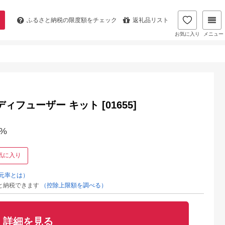
ふるさと納税の
限度額をチェック
返礼品リスト
お気に入り
メニュー
ィフューザー キット [01655]
%
気に入り
元率とは）
と納税できます
（控除上限額を調べる）
NAのふるさと
出典：楽天ふるさと納
出典：ふるなび
出典：楽天ふるさと
納税
税
綱町
千葉県 勝浦市
兵庫県 神戸市
広島県 大竹市
なオリジナ
【ふるさと納税】勝浦
【高島屋選定品】スリ
【ふるさと納税】★
詳細を見る
ター 】 り
タンタンメン 生麺セ
クソングローブ GGG-
天限定★ 2025年モ