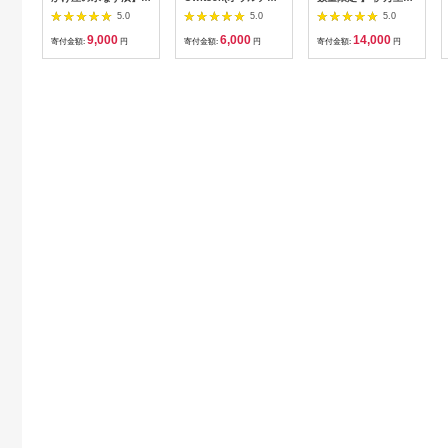
の野菜にこだわる八百
ク) 断線に強く柔らか
あきづき 2.5kg 113-
5.0
5.0
5.0
屋が特製のぬかで作っ
い USB タイプC to C
B1079
9,000
6,000
14,000
たお漬物 6個入【配
ケーブル 0.5m ホワイ
寄付金額:
円
寄付金額:
円
寄付金額:
円
送不可地域：離島】
ト OWL-CBA4CC5-
【1482237】
WH 【 ケーブル 家電
神奈川県 海老名市 】