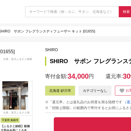
検索
SHIRO サボン フレグランスディフューザー キット [01655]
SHIRO
出典：楽天ふるさと納税
SHIRO サボン フレグランスデ
34,000
30
寄付金額:
円
還元率:
お
北海道 砂川市
カテゴリーなし
※「還元率」とは返礼品のお得度を測る指標です
（還
※「控除上限額」の範囲内で寄付するとお得にふるさ
出典：楽天ふるさと納
出典：楽天ふるさと納
出典：楽天ふるさと納
出典：A
税
税
税
千葉県 船橋市
千葉県 柏市
大阪府 松原市
長野県 飯
【ふるさと納税】船橋
【ふるさと納税】ゴル
【ふるさと納税】
【 リッチ
太宰会会長による名所
フクラブ NEWモデル
Callaway ゴルフソッ
ルりんごバ