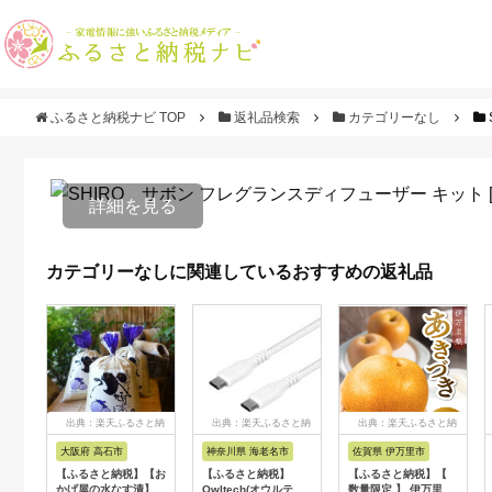
ふるさと納税ナビ TOP
返礼品検索
カテゴリーなし
詳細を見る
カテゴリーなしに関連しているおすすめの返礼品
出典：楽天ふるさと納
出典：楽天ふるさと納
出典：楽天ふるさと納
税
税
税
大阪府 高石市
神奈川県 海老名市
佐賀県 伊万里市
【ふるさと納税】【お
【ふるさと納税】
【ふるさと納税】【
かげ屋の水なす漬】旬
Owltech(オウルテッ
数量限定 】 伊万里梨