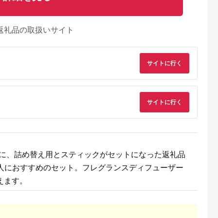
260g × 3
ット 生麺 カップ麺 メ
S027 ホワイト21cm
ル スリクソン Z-
5.0
5.0
5.0
5.0
 サンふじ 使
ンマ 一般社団法人勝
STAR XV 各色1ダー
0,500
12,500
8,000
37,000
への配送不
浦市観光協会《30日
スセット 合計2ダー
円
寄付金額:
円
寄付金額:
円
寄付金額:
円
と振興公社
以内に出荷予定(土日
【ホワイト・パッシ
返礼品の取扱いサイト
バター ジャ
祝除く)》千葉県 勝浦
ンイエロー】 ダンロ
 飯綱町
市 担々麺【配送不可
ップ ゴルフボール｜
地域あり】
24個入り DUNLOP
SRIXON 飛距離 直進
性 ソフトフィール 打
サイトに行く
感 スピン系 低打出し
高スピン プレゼント
[2231]
サイトに行く
ー に、詰め替え用とスティックがセットになった返礼品
い人におすすめのセット。フレグランスディフューザー
えます。