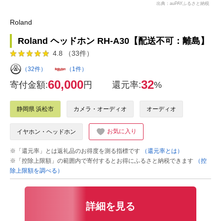
出典：auPAYふるさと納税
Roland
Roland ヘッドホン RH-A30【配送不可：離島】
4.8 （33件）
（32件）
（1件）
60,000
32
寄付金額:
円
還元率:
%
静岡県 浜松市
カメラ・オーディオ
オーディオ
お気に入り
イヤホン・ヘッドホン
※「還元率」とは返礼品のお得度を測る指標です
（還元率とは）
※「控除上限額」の範囲内で寄付するとお得にふるさと納税できます
（控
除上限額を調べる）
詳細を見る