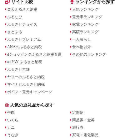
サイト比較
ランキングから探す
楽天ふるさと納税
人気ランキング
ふるなび
還元率ランキング
ふるさとチョイス
家電ランキング
さとふる
高額ランキング
ふるさとプレミアム
一人暮らし
ANAのふるさと納税
食べ物以外
dショッピングふるさと納税百選
その他のランキング
au PAY ふるさと納税
ふるさと本舗
ヤフーのふるさと納税
マイナビふるさと納税
ポイント還元キャンペーン
人気の返礼品から探す
牛肉
定期便
いくら
商品券・金券
カニ
旅行券
うなぎ
家電・電化製品