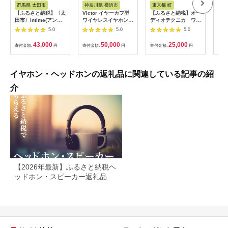
税
税
群馬県 太田市
神奈川県 横浜市
東京都 町
神
【ふるさと納税】〈太
Victor イヤーカフ型
【ふるさと納税】オー
【ブ
田市〉intime(アンテ
ワイヤレスイヤホン
ディオテクニカ ワイ
完全
ィーム)雅MarkII
HA-NP1T-W オフホワ
ヤレスイヤホンATH-
ン H
5.0
5.0
5.0
Type-P【1461142】
イト イヤホン
CKS660XBT GM（ガ
キャ
AJZ0014VC05
ンメタリック）
ン A
43,000
50,000
25,000
寄付金額:
円
寄付金額:
円
寄付金額:
円
寄付
イヤホン・ヘッドホンの返礼品に関連している記事の紹
介
【2026年最新】ふるさと納税ヘ
ッドホン・スピーカー返礼品