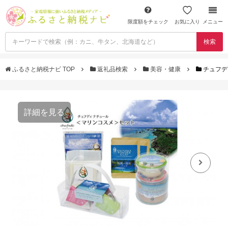
限度額をチェック
お気に入り
メニュー
検索
ふるさと納税ナビ TOP
返礼品検索
美容・健康
チュフデ
詳細を見る