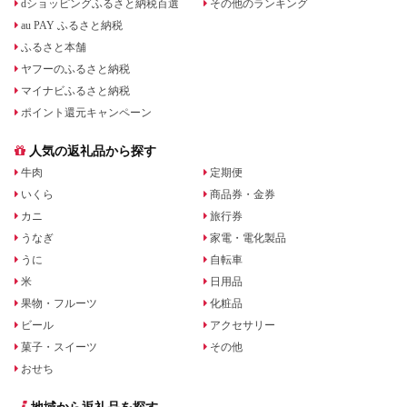
dショッピングふるさと納税百選
その他のランキング
au PAY ふるさと納税
ふるさと本舗
ヤフーのふるさと納税
マイナビふるさと納税
ポイント還元キャンペーン
人気の返礼品から探す
牛肉
定期便
いくら
商品券・金券
カニ
旅行券
うなぎ
家電・電化製品
うに
自転車
米
日用品
果物・フルーツ
化粧品
ビール
アクセサリー
菓子・スイーツ
その他
おせち