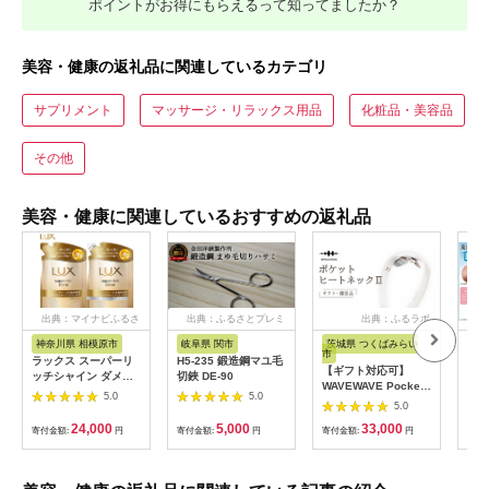
ポイントがお得にもらえるって知ってましたか？
美容・健康の返礼品に関連しているカテゴリ
サプリメント
マッサージ・リラックス用品
化粧品・美容品
その他
美容・健康に関連しているおすすめの返礼品
出典：マイナビふるさ
出典：ふるさとプレミ
出典：ふるラボ
と納税
アム
神奈川県 相模原市
岐阜県 関市
茨城県 つくばみらい
愛
市
ラックス スーパーリ
H5-235 鍛造鋼マユ毛
麦
【ギフト対応可】
ッチシャイン ダメー
切鋏 DE-90
10
WAVEWAVE Pocket
ジリペア 補修シャン
5.0
5.0
Heat Neck II ポケッ
プー/コンディショナ
5.0
トヒートネック２ 温
ー つめかえ用 280g
24,000
5,000
33,000
寄付金額:
円
寄付金額:
円
熱器 折り畳み式 ヒー
寄付金額:
円
寄付
各6個 ※離島への配送
トネック コードレス
不可
首 ケア 肩 ストレス解
消 リラックス 健康 グ