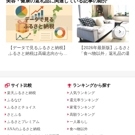
美容・健康の返礼品に関連している記事の紹介
ッズ 機器 健康グッズ
母の日 プレゼント 実
用的 誕生日 敬老の日
クリスマス 記念日 お
祝い お返し ギフト 母
の日ギフト 電気刺激
USB充電式 軽量 低周
波 じんわり ネック用
リフレッシュ
【データで見るふるさと納税】
【2026年最新版】ふるさと
ふるさと納税は高級志向から節
「食べ物以外」返礼品の還元
約志向へシフト
ランキング！
サイト比較
ランキングから探す
楽天ふるさと納税
人気ランキング
ふるなび
還元率ランキング
ふるさとチョイス
家電ランキング
さとふる
高額ランキング
ふるさとプレミアム
一人暮らし
ANAのふるさと納税
食べ物以外