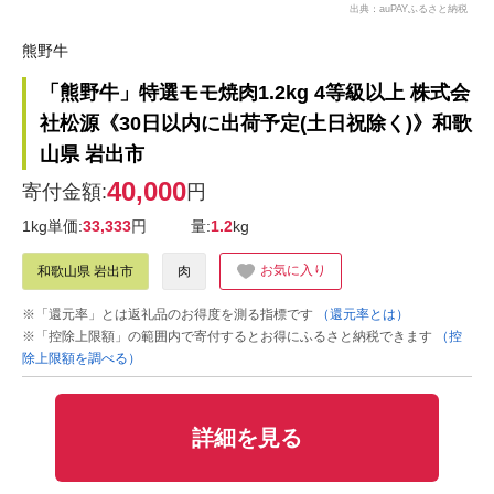
出典：auPAYふるさと納税
熊野牛
「熊野牛」特選モモ焼肉1.2kg 4等級以上 株式会
社松源《30日以内に出荷予定(土日祝除く)》和歌
山県 岩出市
40,000
寄付金額:
円
1kg単価:
33,333
円
量:
1.2
kg
お気に入り
和歌山県 岩出市
肉
※「還元率」とは返礼品のお得度を測る指標です
（還元率とは）
※「控除上限額」の範囲内で寄付するとお得にふるさと納税できます
（控
除上限額を調べる）
詳細を見る