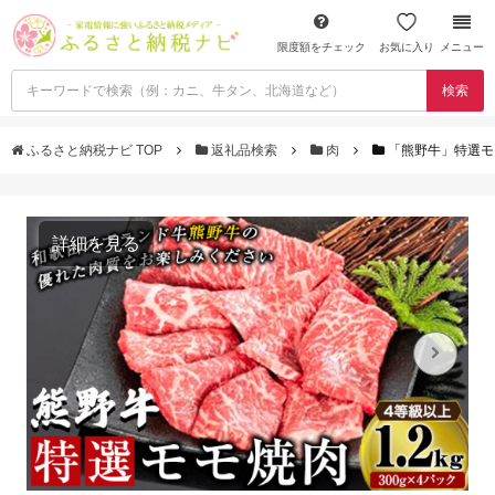
限度額をチェック
お気に入り
メニュー
検索
ふるさと納税ナビ TOP
返礼品検索
肉
「熊野牛」特選モモ
詳細を見る