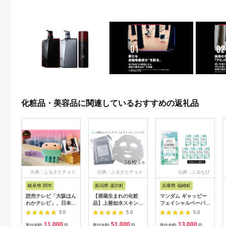
化粧品・美容品に関連しているおすすめの返礼品
出典：ふるさとチョイ
出典：ふるさとチョイ
出典：ふるなび
ス
ス
岐阜県 関市
新潟県 湯沢町
兵庫県 福崎町
読売テレビ「大阪ほん
【酒蔵生まれの化粧
マンダム ギャッビー
わかテレビ」、日本テ
品】上善如水スキンケ
フェイシャルペーパー
レビ「ZIP!」にて 紹
ア ミルクエッセンス
モイストタイプ〈徳用
5.0
5.0
5.0
介されました！H10-
マスク 36枚入り 白瀧
タイプ〉 42枚×7個セ
11,000
51,000
13,000
88 フェザーカミソリ
酒造【地場産品】
ット MA-59 GATSBY
寄付金額:
円
寄付金額:
円
寄付金額:
円