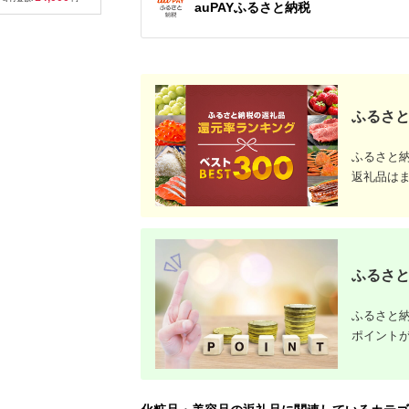
auPAYふるさと納税
品 サラサラ肌 臭いケ
ロマ [AZBE020]
口コミ 大好評 乾燥
ズ）2点
ア
ふるさと
ふるさと
返礼品は
ふるさと
ふるさと納
ポイント