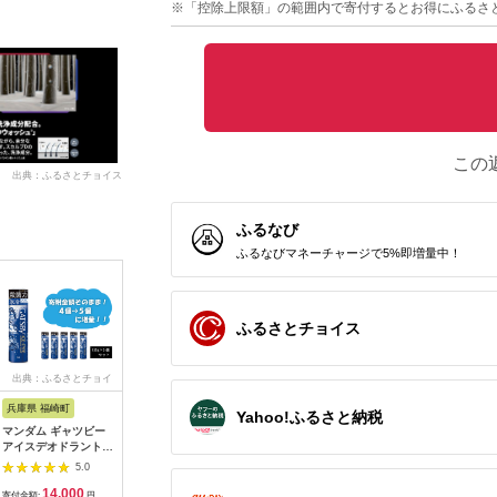
※「控除上限額」の範囲内で寄付するとお得にふるさ
この
出典：ふるさとチョイス
ふるなび
ふるなびマネーチャージで5%即増量中！
ふるさとチョイス
出典：ふるさとチョイ
出典：ふるなび
出典：マイナビふるさ
出典：ふ
ス
と納税
兵庫県 福崎町
岐阜県 瑞浪市
京都 府南丹市
群馬県 沼
Yahoo!ふるさと納税
マンダム ギャツビー
ブレンド精油 2種セッ
お肌しっとり みその
HONES
アイスデオドラントス
ト 昼×夜 各10ml 瑞浪
つるつるクリームセッ
ト）シル
プレー コールドオー
市 / 生活の木 瑞浪フ
ト 美容グッズ スキン
プー200
5.0
5.0
5.0
シャン 5本セット MA-
ァクトリー直送 エッ
ケア 保湿 ヒアルロン
Vヘアエ
14,000
15,000
16,000
1
29 GATSBY 男性化粧
センシャルオイル ア
酸 話題 芸能人 愛用
30ml（
寄付金額:
円
寄付金額:
円
寄付金額:
円
寄付金額: