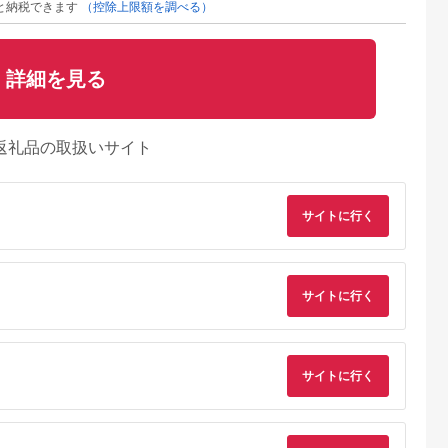
と納税できます
（控除上限額を調べる）
詳細を見る
返礼品の取扱いサイト
サイトに行く
サイトに行く
るさとチョイ
出典：ふるなび
出典：ふるさとチョイ
出典：ふるな
ス
ス
田市
愛知県 名古屋市
佐賀県 唐津市
埼玉県 羽生市
サイトに行く
T（ホーネス
嬌艶 ～Kyoen～
クオン ボディソルト
ハンド ＆ ボディ バ
キーVシャン
スクラブ 160g 天然由
ー ベルガモット 50g
5.0
ml・シルキー
来 ボディケア ソープ
アイランドコスメテ
5.0
5.0
5.0
ッセンス
コスメ 美容 QUON
ックス 濃厚 保湿 天
2,000
23,000
12,000
14,000
お試しサイ
精油 国内製造 埼玉県
円
寄付金額:
円
寄付金額:
円
寄付金額:
円