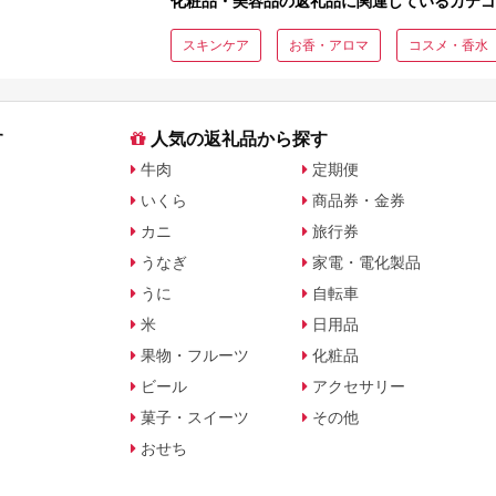
化粧品・美容品の返礼品に関連しているカテゴ
スキンケア
お香・アロマ
コスメ・香水
す
人気の返礼品から探す
牛肉
定期便
いくら
商品券・金券
カニ
旅行券
うなぎ
家電・電化製品
うに
自転車
米
日用品
果物・フルーツ
化粧品
ビール
アクセサリー
菓子・スイーツ
その他
おせち