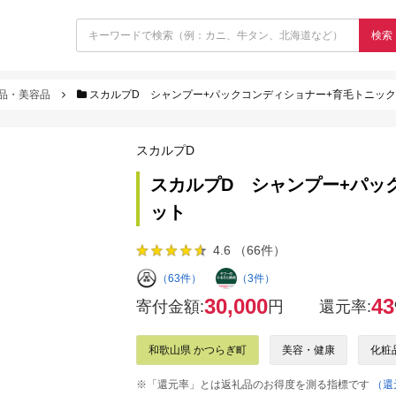
検索
品・美容品
スカルプD シャンプー+パックコンディショナー+育毛トニック
スカルプD
スカルプD シャンプー+パッ
ット
4.6 （66件）
（63件）
（3件）
30,000
43
寄付金額:
円
還元率:
和歌山県 かつらぎ町
美容・健康
化粧
※「還元率」とは返礼品のお得度を測る指標です
（還