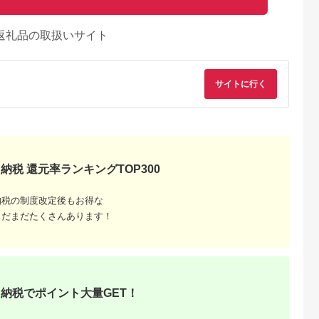
返礼品の取扱いサイト
サイトに行く
るさとチョイ
出典：ふるさとチョイ
出典：ふるさとチョイ
出典：ふるさとチョ
納税 還元率ランキングTOP300
ス
ス
ス
長島町
宮崎県 都城市
宮崎県 都城市
宮崎県 都城市
》鹿児島県産
「どんぐりの恵み豚」
「前田さん家のスウィ
「どんぐりの恵み豚
納税の制度改定後もお得な
落とし(計
こま切れ5.1kg_17-
ートポーク」ロース＆
こま切れ3.6kg_MJ-
まだまだたくさんあります！
g×8P) 小分
1103_(都城市) 都城産
バラ切り落とし
1115_(都城市) 都城
4.8
4.7
4.6
4.5
冷凍 真空パッ
豚 どんぐりの恵み こ
3kg_MJ-8923_(都城
こま切れ どんぐりの
5,000
17,000
15,000
15,000
切り落とし肉
ま切れ 300g 17P 合
市) 豚肉 豚ロース切り
恵み豚 どんぐり粉 コ
円
寄付金額:
円
寄付金額:
円
寄付金額:
円
コマ 【コワ
計5.1kg 小分け 真空
落とし (500g×3パッ
プラフレーク こだわ
a-7187R8
包装 保存に便利 冷凍
ク) 豚バラ切り落し
り 「コク」「サッパ
(500g×3パック) 合計
リ」野菜炒め 豚汁
3キロ ブランド豚
納税でポイント大量GET！