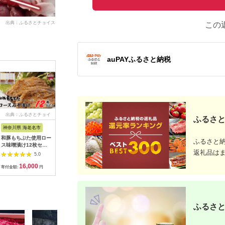
出典：ふるさとチョイス
この
auPAYふるさと納税
出典：ふるさとチョイ
出典：ふるさとチョイ
出典：ふるさとチョイ
出典：ふ
ふるさと
ス
ス
ス
神奈川県 海老名市
島根県 隠岐の島町
岐阜県 白川町
鹿児島県 
和豚もちぶた使用ロー
1107 おき精肉店特
鶏肉を使った岐阜県の
《訳あり
ふるさと
ス味噌漬け12枚セッ
製 豚味噌漬 【2枚
郷土料理「ケイチャ
豚肉 切り
返礼品は
ト 【 豚肉 豚にく 豚
入×5パック】
ン」セット 計8袋（味
4kg・500
5.0
5.0
5.0
ロース もち豚 味噌漬
付豚焼肉・豚ホルモン
け 真空 
16,000
13,000
16,000
2
け 神奈川県 海老名市
付）鶏肉 豚肉 ケイチ
ク 国産 
寄付金額:
円
寄付金額:
円
寄付金額:
円
寄付金額:
ベストミート 】
ャン 焼肉 ホルモン ほ
豚こま 豚
るもん 岐阜 白川町 /
ダヤ】 kow
白川町農業開発
[AWAH001]
ふるさと