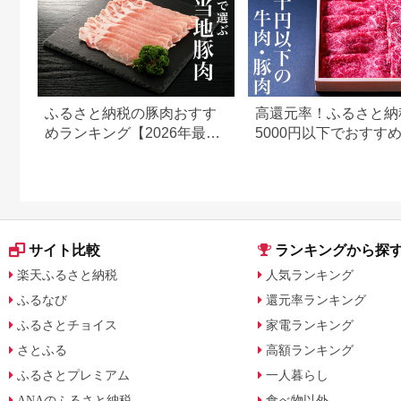
ふるさと納税の豚肉おすす
高還元率！ふるさと納
めランキング【2026年最新
5000円以下でおすす
版】
＆豚肉ランキング！
サイト比較
ランキングから探
楽天ふるさと納税
人気ランキング
ふるなび
還元率ランキング
ふるさとチョイス
家電ランキング
さとふる
高額ランキング
ふるさとプレミアム
一人暮らし
ANAのふるさと納税
食べ物以外