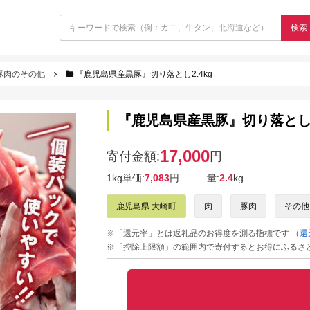
検索
豚肉のその他
『鹿児島県産黒豚』切り落とし2.4kg
『鹿児島県産黒豚』切り落とし2
17,000
寄付金額:
円
1kg単価:
7,083
円
量:
2.4
kg
鹿児島県 大崎町
肉
豚肉
その他
※「還元率」とは返礼品のお得度を測る指標です
（還
※「控除上限額」の範囲内で寄付するとお得にふるさ