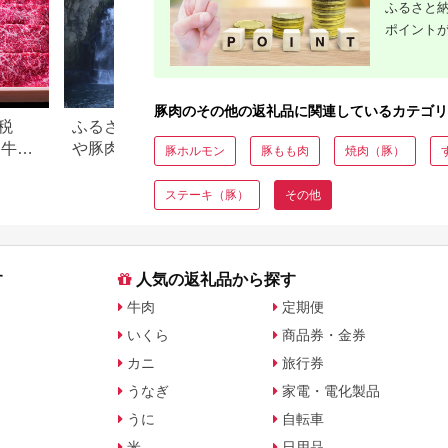
ふるさと納
ポイント
豚肉のその他の返礼品に関連しているカテゴリ
税
ふるさと納税で人気！焼酎
【2026年版】楽天
め牛肉
や豚肉、ゴルフ…宮崎県都
納税 還元率ランキ
豚ホルモン
豚もも肉
焼肉（豚）
城市の返礼品ランキング
還元率返礼品をジ
に比較
ステーキ（豚）
その他
す
人気の返礼品から探す
牛肉
定期便
いくら
商品券・金券
カニ
旅行券
うなぎ
家電・電化製品
うに
自転車
米
日用品