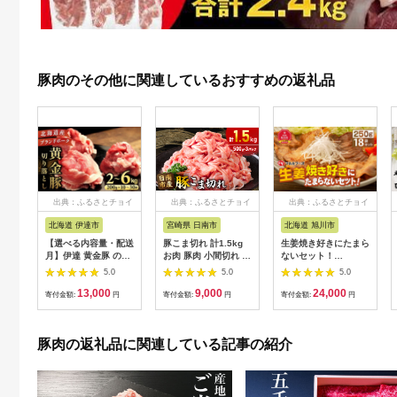
豚肉のその他に関連しているおすすめの返礼品
出典：ふるさとチョイ
出典：ふるさとチョイ
出典：ふるさとチョイ
ス
ス
ス
北海道 伊達市
宮崎県 日南市
北海道 旭川市
【選べる内容量・配送
豚こま切れ 計1.5kg
生姜焼き好きにたまら
月】伊達 黄金豚 のジ
お肉 豚肉 小間切れ 豚
ないセット！
ューシーな 切り落と
こま ポーク 食品 スラ
（250g×18袋）
5.0
5.0
5.0
し 肉 2kg~6kg | 三元
イス 切落し おかず お
13,000
9,000
24,000
豚 豚肉 ぶた肉 小間切
弁当 おつまみ 万能食
寄付金額:
円
寄付金額:
円
寄付金額:
円
れ スライス 小分け 冷
材 国産 宮崎県産 焼肉
凍
カレー 豚丼 豚汁 炒め
物 大容量 小分け お祝
豚肉の返礼品に関連している記事の紹介
い 記念日 ギフト おす
すめ お取り寄せ グル
メ 冷凍 宮崎県 日南市
送料無料_AA56-24