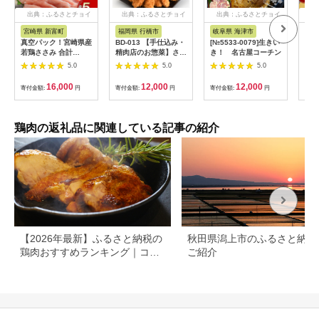
出典：ふるさとチョイ
出典：ふるさとチョイ
出典：ふるさとチョイ
出
ス
ス
ス
宮崎県 新富町
福岡県 行橋市
岐阜県 海津市
宮
真空パック！宮崎県産
BD-013 【手仕込み・
[№5533-0079]生きい
＜鶏
若鶏ささみ 合計
精肉店のお惣菜】ささ
き！ 名古屋コーチン
鶏刺
5kg【C407】
みカツ70g×12枚
＞翌
5.0
5.0
5.0
小分
たき
16,000
12,000
12,000
寄付金額:
円
寄付金額:
円
寄付金額:
円
寄付
タタ
刺身
鶏肉の返礼品に関連している記事の紹介
【2026年最新】ふるさと納税の
秋田県潟上市のふるさと納税
鶏肉おすすめランキング｜コス
ご紹介
パ・量・部位別に厳選