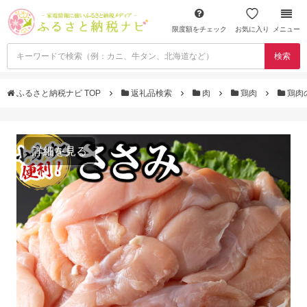
限度額をチェック
お気に入り
メニュー
検索
ふるさと納税ナビ TOP
返礼品検索
肉
鶏肉
鶏肉
詳細を見る