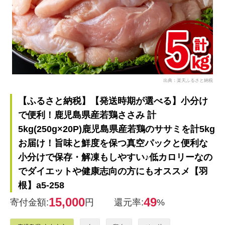
出典：楽天ふるさと納税
【ふるさと納税】【発送時期が選べる】小分け
で便利！鹿児島県産若鶏ささみ 計
5kg(250g×20P)鹿児島県産若鶏のササミを計5kg
お届け！旨味と鮮度を保つ真空パックと便利な
小分けで保存・解凍もしやすい♪低カロリーなの
でダイエットや健康志向の方にもオススメ【羽
根】a5-258
15,000
49
寄付金額:
円
還元率:
%