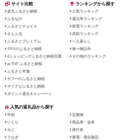
サイト比較
ランキングから探す
楽天ふるさと納税
人気ランキング
ふるなび
還元率ランキング
ふるさとチョイス
家電ランキング
さとふる
高額ランキング
ふるさとプレミアム
一人暮らし
ANAのふるさと納税
食べ物以外
dショッピングふるさと納税百選
その他のランキング
au PAY ふるさと納税
ふるさと本舗
ヤフーのふるさと納税
マイナビふるさと納税
ポイント還元キャンペーン
人気の返礼品から探す
牛肉
定期便
いくら
商品券・金券
カニ
旅行券
うなぎ
家電・電化製品