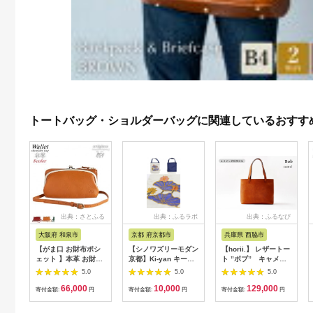
トートバッグ・ショルダーバッグに関連しているおすす
出典：さとふる
出典：ふるラボ
出典：ふるなび
大阪府 和泉市
京都 府京都市
兵庫県 西脇市
【がま口 お財布ポシ
【シノワズリーモダン
【horii.】 レザートー
ェット 】本革 お財布
京都】Ki-yan キーヤ
ト ”ボブ” キャメ
ショルダー ショルダ
ンカットワーク刺繍
ル 129-8
5.0
5.0
5.0
ーバッグ【aw-17nns-
防水・撥水トートバッ
66,000
10,000
129,000
CA】
グ 蓮花・ホワイト［
寄付金額:
円
寄付金額:
円
寄付金額:
円
京都 日傘 ブランド 防
水 撥水 トート 濡れた