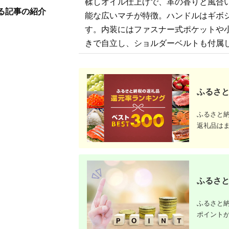
鞣しオイル仕上げで、革の香りと風合
多収納 シ
る記事の紹介
ゃれ
能な広いマチが特徴。ハンドルはギボ
す。内装にはファスナー式ポケットや
きで自立し、ショルダーベルトも付属
ふるさと
ふるさと
返礼品は
ふるさと
ふるさと納
ポイント