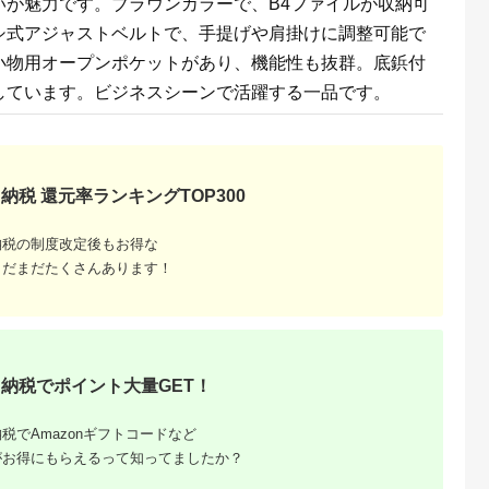
いが魅力です。ブラウンカラーで、B4ファイルが収納可
ンプル おし
シ式アジャストベルトで、手提げや肩掛けに調整可能で
小物用オープンポケットがあり、機能性も抜群。底鋲付
しています。ビジネスシーンで活躍する一品です。
納税 還元率ランキングTOP300
納税の制度改定後もお得な
まだまだたくさんあります！
納税でポイント大量GET！
税でAmazonギフトコードなど
がお得にもらえるって知ってましたか？