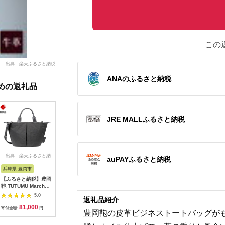
この
出典：楽天ふるさと納税
ANAのふるさと納税
めの返礼品
JRE MALLふるさと納税
出典：楽天ふるさと納
出典：ふるさとチョイ
出典：楽天ふるさと納
出典：楽
auPAYふるさと納税
税
ス
税
兵庫県 豊岡市
栃木県 栃木市
滋賀県 米原市
兵庫県 豊
【ふるさと納税】豊岡
スマートサイフ Lサイ
【ふるさと納税】富士
【ふるさ
鞄 TUTUMU Marche
ズ スマホポーチ
金梅帆布トートバッグ
鞄 TUTUM
XS SD（S3600）グ
HUKURO 栃木レザー
(S)
M トート
5.0
5.0
5.0
返礼品紹介
レー / レディース ミ
全6色【かばん ファッ
イビー）（S
81,000
66,000
21,000
8
ニトートバッグ ショ
ション 人気 おすすめ
157）/ 
寄付金額:
円
寄付金額:
円
寄付金額:
円
寄付金額:
豊岡鞄の皮革ビジネストートバッグが
ルダー 2way コンパ
】
レディース
クト
バッグ A