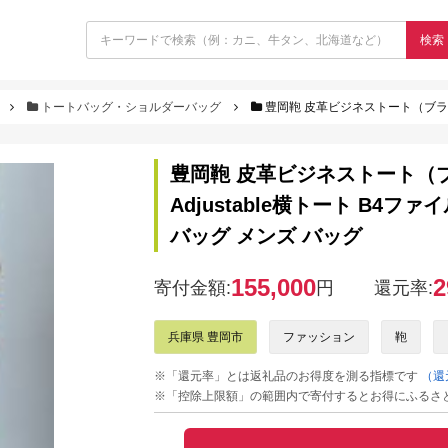
検索
トートバッグ・ショルダーバッグ
豊岡鞄 皮革ビジネストート（ブラウン） / 木和田正昭
豊岡鞄 皮革ビジネストート（ブ
Adjustable横トート B4
バッグ メンズ バッグ
155,000
2
寄付金額:
円
還元率:
兵庫県 豊岡市
ファッション
鞄
※「還元率」とは返礼品のお得度を測る指標です
（還
※「控除上限額」の範囲内で寄付するとお得にふるさ