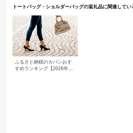
傘を入れてもOK カッ
トートバッグ・ショルダーバッグの返礼品に関連してい
トワーク刺繍 おしゃ
れ 人気 おすすめ レデ
ィス 女性用 ギフト プ
レゼント お取り寄せ
通販 送料無料 ふるさ
と納税 ］
ふるさと納税のカバンおす
すめランキング【2026年】
人気バッグの還元率を比較