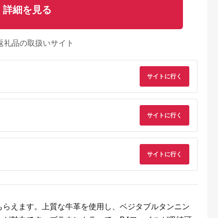
詳細を見る
返礼品の取扱いサイト
サイトに行く
サイトに行く
天ふるさと納
出典：楽天ふるさと納
出典：ふるさとチョイ
出典：ふるさとチョ
サイトに行く
税
税
ス
岡市
滋賀県 高島市
岡山県 西粟倉村
大阪府 忠岡町
と納税】豊岡
【ふるさと納税】【J-
牛革 ショルダーバッ
nordic+japan トー
U Marche
238】kii工房 帆布か
グ（M) Z-UY-A95A
トバッグ&保冷ラン
バッグM（ネ
ばん ボックスショル
バッグセット(モダニ
5.0
5.0
5.0
5.0
2200 24-
ダー 先染めキャメル
ズムBK)【1065434
4,000
31,000
184,000
5,000
トート バッグ
【高島屋選定品】
円
寄付金額:
円
寄付金額:
円
寄付金額:
円
もらえます。上質な牛革を使用し、ベジタブルタンニン
 マザーズ
4サイズ対応