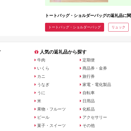
トートバッグ・ショルダーバッグの返礼品に関
トートバッグ・ショルダーバッグ
リュック
す
人気の返礼品から探す
牛肉
定期便
いくら
商品券・金券
カニ
旅行券
うなぎ
家電・電化製品
うに
自転車
米
日用品
果物・フルーツ
化粧品
ビール
アクセサリー
菓子・スイーツ
その他