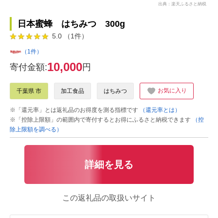
出典：楽天ふるさと納税
日本蜜蜂 はちみつ 300g
5.0 （1件）
（1件）
10,000
寄付金額:
円
お気に入り
千葉県 市
加工食品
はちみつ
※「還元率」とは返礼品のお得度を測る指標です
（還元率とは）
※「控除上限額」の範囲内で寄付するとお得にふるさと納税できます
（控
除上限額を調べる）
詳細を見る
この返礼品の取扱いサイト