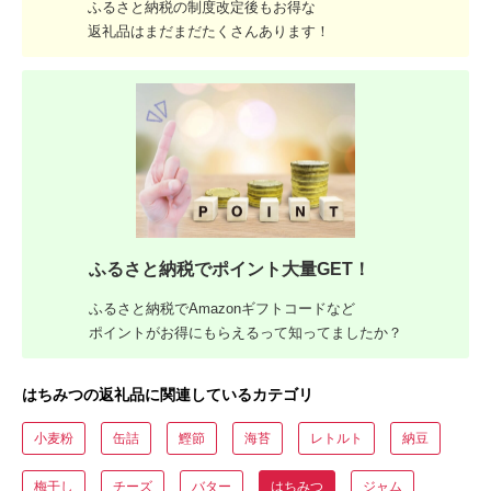
ふるさと納税の制度改定後もお得な
返礼品はまだまだたくさんあります！
ふるさと納税でポイント大量GET！
ふるさと納税でAmazonギフトコードなど
ポイントがお得にもらえるって知ってましたか？
はちみつの返礼品に関連しているカテゴリ
小麦粉
缶詰
鰹節
海苔
レトルト
納豆
梅干し
チーズ
バター
はちみつ
ジャム