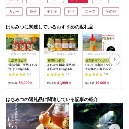
カレー
餃子
干し芋
ピザ
スープ
その他
はちみつに関連しているおすすめの返礼品
出典：ふるさとチョイ
出典：ふるなび
出典：ふるさとチョイ
出
ス
ス
山梨県 道志村
福岡県 小郡市
山梨県 南アルプス市
愛
道志村産 天然はちみ
はちみつ 国産 天然 純
1-9-70 自家のミツバ
はち
つ（1000g×3本） ふ
はちみつ 600g×4本セ
チが集める南アルプス
【2
るさと納税 はちみつ
ット れんげ＆やまみ
上宮地産 ハゼ蜜 注
送】
5.0
5.0
5.0
ハチミツ 蜂蜜 ハニー
つ＆さくら＆もちのき
ぎ型ボトル 440g １本
ミツ
パン 食パン 山梨県 道
ハチミツ 蜂蜜
50,000
41,000
10,000
寄付金額:
円
寄付金額:
円
寄付金額:
円
寄付
志村 送料無料
DSD003
はちみつの返礼品に関連している記事の紹介